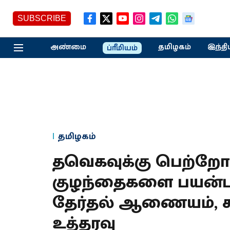
SUBSCRIBE
அண்மை
தமிழகம்
இந்தி
ப்ரீமியம்
தமிழகம்
தவெகவுக்கு பெற்றோர
குழந்தைகளை பயன்பட
தேர்தல் ஆணையம், கட
உத்தரவு