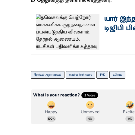
ம்​ தேதிக்​குத்​ தள்​ளிவைத்​தனர்​.
யார் இந்
டிஜிபி பி
தேர்தல் ஆணையம்
madras high court
TVK
தவெக