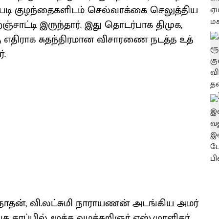
்​படி குழந்​தைகளிடம் செல்​வாக்கை செலுத்​தி​ய​
ஞ்​சாட்டி இருந்​தார். இது தொடர்​பாக திமுக,
ு எதி​ராக சுதந்​திர​மான விசாரணை நடத்த உத்​
்.
மி​நாதன், வி.லட்​சுமி நாராயணன் அடங்​கிய அமர்​
தரப்​பில் மூத்த வழக்​கறிஞர் எஸ்​.​முரளிதர்