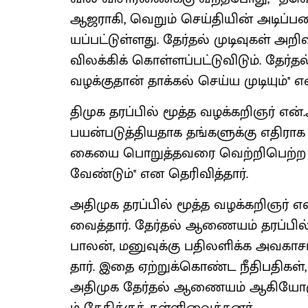
ஆஜராகி, வெறும் செய்​தி​யின் அடிப்​படை
யப்​பட்​டுள்​ளது. தேர்​தல் முடிவு​கள் அற
விலக்​கிக் கொள்​ளப்​பட்​டு​விடும். தேர்
வழக்​கு​தான் தாக்​கல் செய்ய முடி​யும்'' எ
திமுக தரப்​பில் மூத்த வழக்​கறிஞர் என்​.
பயன்​படுத்​தி​ய​தாக தங்​களுக்கு எதி​ராக
கையை பொறுத்​தவரை வெற்​றி​பெற்ற வேட
வேண்​டும்'' என தெரி​வித்​தார்.
அதி​முக தரப்​பில் மூத்த வழக்​கறிஞர் 
வைத்​தார். தேர்​தல் ஆணை​யம் தரப்​ப
பாலன், மனுவுக்கு பதிலளிக்க அவகாசம
தார். இதை ஏற்​றுக்​கொண்ட நீதிப​தி​கள்,
அதி​முக தேர்​தல் ஆணை​யம் ஆகியோ​ருக