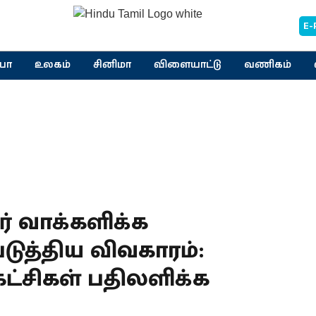
E-
யா
உலகம்
சினிமா
விளையாட்டு
வணிகம்
் வாக்களிக்க
ுத்திய விவகாரம்:
்சிகள் பதிலளிக்க