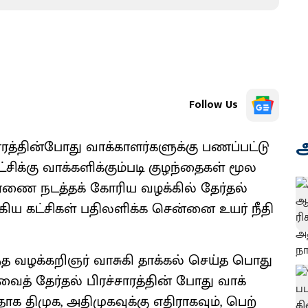
Follow Us
அ
சா​ரத்​தின்​போது வாக்​காளர்​களுக்கு பணப்​பட்​டு​
ிக்கு வாக்​களிக்​கும்​படி குழந்​தைகள் மூல​
​ரணை நடத்​தக் கோரிய வழக்​கில் தேர்​தல்
ய கட்​சிகள் பதிலளிக்க சென்னை உயர் நீதி​
்த வழக்​கறிஞர் வாசுகி தாக்​கல் செய்த பொது
வைத் தேர்​தல் பிரச்​சா​ரத்​தின் போது வாக்​
ாக திமுக, அதி​முக​வுக்கு எதி​ராக​வும், பெற்​