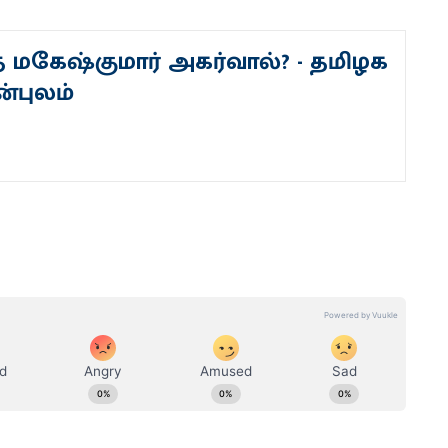
த மகேஷ்குமார் அகர்வால்? - தமிழக
ன்புலம்