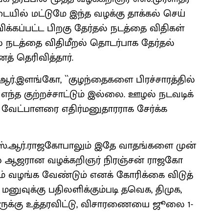
​யில் மட்​டுமே இந்த வழக்கு தாக்​கல் செய்​
ிவிக்​கப்​பட்ட பிறகு தேர்​தல் நடத்தை விதி​கள்
​தல் நடத்தை விதி​மீறல் தொடர்​பாக தேர்​தல்
னத் தெரி​வித்​தார்.
ஆர்​.இளங்​கோ, ``குழந்​தைகளை பிரச்​சா​ரத்​தில்
 எந்த குற்​றச்​சாட்​டும் இல்​லை. ஊழல் நடவடிக்​
்​பாளரை எதிர்​மனு​தா​ர​ராக சேர்க்க
எஸ்​.ஆர்​.​ராஜகோ​பாலும் இதே வாதங்​களை முன்​
ில் ஆஜரான வழக்​கறிஞர் நிரஞ்​சன் ராஜகோ​
் வழங்க வேண்​டும் எனக் கோரிக்கை விடுத்​
 மனுவுக்கு பதிலளிக்​கும்​படி தவெக, தி​முக,
்கு உத்​தர​விட்​டு, வி​சா​ரணை​யை ஜூலை 1-