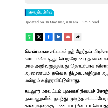
செய்திப்பிரிவு
Updated on
:
30 May 2026, 12:38 am
1
min read
சென்னை
: சட்​டமன்​றத் தேர்​தல் பிரச்​
வாடா செய்​தது, பெற்​றோரை தங்​கள் கட்​ச
மாக அறி​வுறுத்​தி​யது தொடர்​பாக விசா
ஆணை​யம், தவெக, திமுக, அதி​முக ஆகி
மன்​றம் உத்​தர​விட்​டுள்​ளது.
கடலூர் மாவட்​டம் புவனகிரியைச் சேர்ந
நலமனு​வில், நடந்து முடிந்த சட்​டப்​பேர​
காளர்​களுக்கு பணப்​பட்​டு​வாடா செய்​த​த