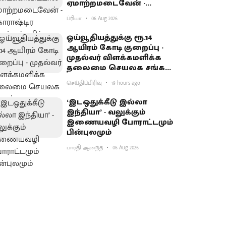
ஏமாற்றமடைவேன் -
மகாராஷ்டிர முதல்வர்
ப்ரியா
06 Aug 2026
பகிர்வு
ஓய்வூதியத்துக்கு ரூ.14
ஆயிரம் கோடி குறைப்பு -
முதல்வர் விளக்கமளிக்க
தலைமை செயலக சங்கம்
வலியுறுத்தல்
செய்திப்பிரிவு
19 hours ago
‘இடஒதுக்கீடு இல்லா
இந்தியா’ - வலுக்கும்
இணையவழி போராட்டமும்
பின்புலமும்
பாரதி ஆனந்த்
06 Aug 2026