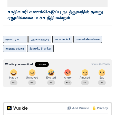
சாதிவாரி கணக்கெடுப்பு நடத்துவதில் தவறு
ஏதுமில்லை: உச்ச நீதிமன்றம்
குண்டர் சட்டம்
அரசு உத்தரவு
goondas Act
immediate release
சவுக்கு சங்கர்
Savukku Shankar