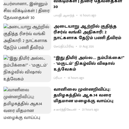
விக்டிம்கள் | திரை தேவதைகள்
30
பாரதி ஆனந்த்
16 hours ago
அடையாறு ஆற்றில் குதித்த
ரிசர்வ் வங்கி அதிகாரி: 2
நாட்களாக தேடும் பணி தீவிரம்
செய்திப்பிரிவு
07 Aug 2026
“இது திமிர் அல்ல... நம்பிக்கை!”
- ‘மகுடம்’ நிகழ்வில் விஷால்
உத்வேகம்
ப்ரியா
18 hours ago
வானிலை முன்னறிவிப்பு:
தமிழகத்தில் ஆக.14 வரை
மிதமான மழைக்கு வாய்ப்பு
ச.கார்த்திகேயன்
20 hours ago