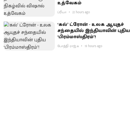
உத்வேகம்
ப்ரியா
22 hours ago
‘கல்’ ட்ரோன் - உலக ஆயுதச்
சந்தையில் இந்தியாவின் புதிய
‘பிரம்மாஸ்திரம்’!
போத்தி ராஜ்.க
19 hours ago