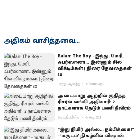
அதிகம் வாசித்தவை...
Balan: The Boy - இந்து, மேரி,
ஃபர்ஸானா... இன்னும் சில
விக்டிம்கள் | திரை தேவதைகள்
30
பாரதி ஆனந்த்
19 hours ago
அடையாறு ஆற்றில் குதித்த
ரிசர்வ் வங்கி அதிகாரி: 2
நாட்களாக தேடும் பணி தீவிரம்
செய்திப்பிரிவு
07 Aug 2026
“இது திமிர் அல்ல... நம்பிக்கை!”
- ‘மகுடம்’ நிகழ்வில் விஷால்