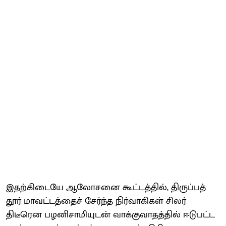
இதற்​கிடையே ஆலோ​சனை கூட்​டத்​தில், திருப்பத்​
தூர் மாவட்​டத்​தைச் சேர்ந்த நிர்வாகி​கள் சிலர்
திடீரென பழனிசாமியுடன் வாக்​கு​வாதத்​தில் ஈடு​பட்​ட​