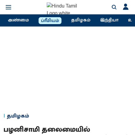
அண்மை
தமிழகம்
இந்தியா
உல
ப்ரீமியம்
தமிழகம்
பழனிசாமி தலைமையில்