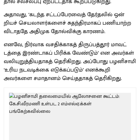
தால் சலசலப்பு ஏற்​பட்​ட​தாக கூறப்​படு​கிறது.
அதாவது, ‘கடந்த சட்​டப்​பேர​வைத் தேர்​தலில் ஒன்​
றியச் செய​லா​ளர்​களைச் சுதந்​திர​மாகப் பணி​யாற்ற
விடாததே அதி​முக​ தோல்விக்​கு காரணம்.
எனவே, நிர்​வாக வசதிக்​காகத் திருப்​பத்​தூர் மாவட்​
டத்தை இரண்​டாகப் பிரிக்க வேண்​டும்’ என அவர்​கள்
வலி​யுறுத்​தி​ய​தாகத் தெரி​கிறது. அப்போது பழனிசாமி
‘உரிய நடவடிக்கை எடுக்​கப்​படும்’ எனக்கூறி
அவர்களை சமா​தானம் செய்​த​தாகத் தெரிகிறது.