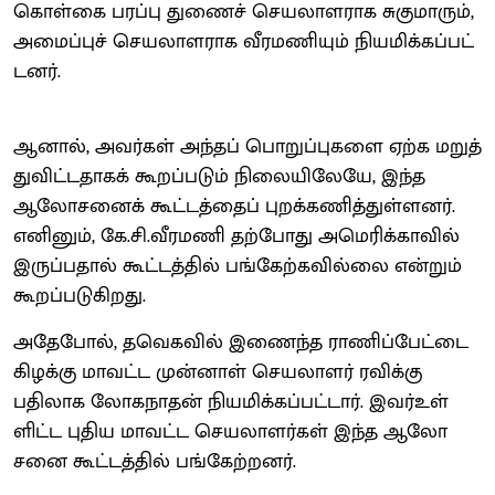
கொள்கை பரப்​பு துணைச் செய​லா​ள​ராக சுகு​மாரும்,
அமைப்​புச் செய​லா​ள​ராக வீரமணி​யும் நியமிக்​கப்​பட்​
டனர்.
ஆனால், அவர்​கள் அந்​தப் பொறுப்​பு​களை ஏற்க மறுத்​
து​விட்​ட​தாகக் கூறப்​படும் நிலை​யிலேயே, இந்த
ஆலோ​சனைக் கூட்​டத்​தைப் புறக்​கணித்​துள்​ளனர்.
எனினும், கே.சி.வீரமணி தற்​போது அமெரிக்​கா​வில்
இருப்​ப​தால் கூட்​டத்​தில் பங்​கேற்​க​வில்லை என்​றும்
கூறப்படுகிறது.
அதே​போல், தவெக​வில் இணைந்த ராணிப்​பேட்டை
கிழக்கு மாவட்ட முன்​னாள் செய​லா​ளர் ரவிக்கு
பதிலாக லோக​நாதன் நியமிக்​கப்​பட்​டார். இவர்உள்​
ளிட்ட புதிய மாவட்ட செயலாளர்கள் இந்த ஆலோ​
சனை கூட்​டத்​தில் பங்​கேற்​றனர்.