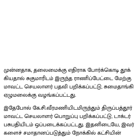
முன்​ன​தாக, தலை​மைக்கு எதி​ராக போர்க்​கொடி தூக்​
கிய​தால் சுகு​மாரிடம் இருந்த ராணிப்​பேட்டை மேற்கு
மாவட்ட செயலாளர் பதவி பறிக்​கப்​பட்​டு, சுமை​தாங்கி
ஏழு​மலைக்கு வழங்​கப்​பட்​டது.
இதே​போல் கே.சி.வீரமணி​யிட​மிருந்​தும் திருப்​பத்​தூர்
மாவட்ட செயலாளர் பொறுப்பு பறிக்​கப்​பட்​டு, டாக்​டர்
பசுப​தி​யிடம் ஒப்​படைக்​கப்​பட்​டது. இதனிடையே, இவர்​
களைச் சமா​தானப்​படுத்​தும் நோக்​கில் கட்​சி​யின்