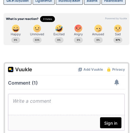
கே.சி.வீரமணி
பழனிசாமி
எம்எல்ஏ.க்கள்
aiadmk
Palaniswami