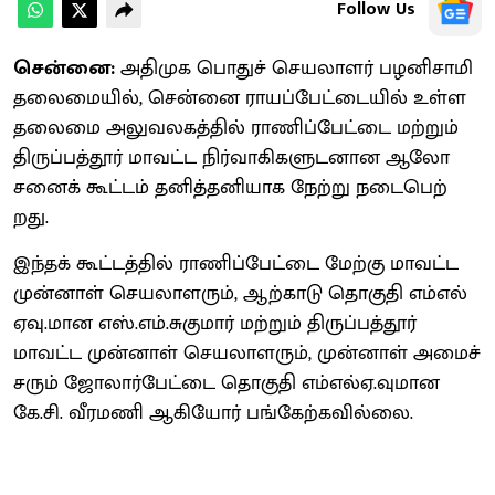
Follow Us
சென்னை:
அதிமுக பொதுச் செயலாளர் பழனிசாமி
தலைமையில், சென்னை ராயப்​பேட்​டை​யில் உள்ள
தலைமை அலு​வல​கத்தில் ராணிப்​பேட்டை மற்​றும்
திருப்​பத்​தூர் மாவட்ட நிர்​வாகி​களு​ட​னான ஆலோ​
சனைக் கூட்​டம் தனித்​தனி​யாக நேற்று நடை​பெற்​
றது.
இந்​தக் கூட்​டத்​தில் ராணிப்​பேட்டை மேற்கு மாவட்ட
முன்​னாள் செய​லா​ள​ரும், ஆற்​காடு தொகுதி எம்​எல்​
ஏவு.​மான எஸ்​.எம்.சுகு​மார் மற்​றும் திருப்​பத்​தூர்
மாவட்ட முன்​னாள் செய​லா​ள​ரும், முன்​னாள் அமைச்​
சரும் ஜோலார்​பேட்டை தொகுதி எம்​எல்​ஏ.வு​மான
கே.சி. வீரமணி ஆகியோர் பங்கேற்கவில்​லை.