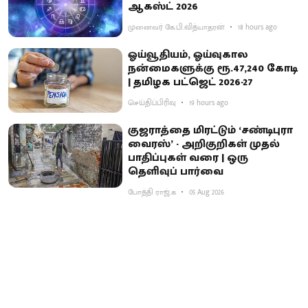
ஆகஸ்ட் 2026
முனைவர் கே.பி.வித்யாதரன்
18 hours ago
ஓய்வூதியம், ஓய்வுகால
நன்மைகளுக்கு ரூ.47,240 கோடி
| தமிழக பட்ஜெட் 2026-27
செய்திப்பிரிவு
19 hours ago
குஜராத்தை மிரட்டும் ‘சண்டிபுரா
வைரஸ்’ - அறிகுறிகள் முதல்
பாதிப்புகள் வரை | ஒரு
தெளிவுப் பார்வை
போத்தி ராஜ்.க
05 Aug 2026