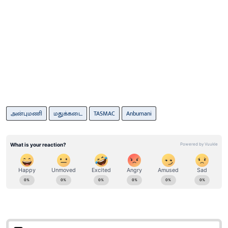
அன்புமணி
மதுக்கடை
TASMAC
Anbumani