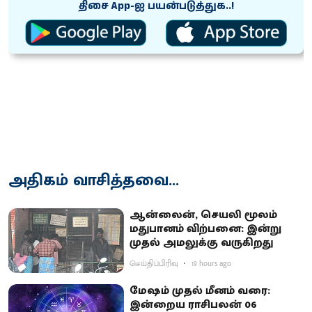
திசை App-ஐ பயன்படுத்துக..!
அதிகம் வாசித்தவை...
ஆன்லைன், செயலி மூலம்
மதுபானம் விற்பனை: இன்று
முதல் அமலுக்கு வருகிறது
செய்திப்பிரிவு
19 hours ago
மேஷம் முதல் மீனம் வரை:
இன்றைய ராசிபலன் 06