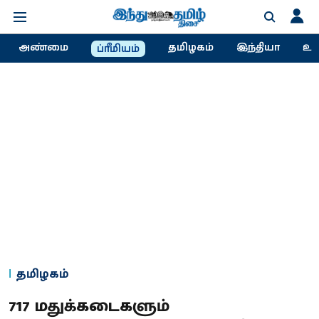
அண்மை
தமிழகம்
இந்தியா
உல
ப்ரீமியம்
தமிழகம்
717 மதுக்கடைகளும்