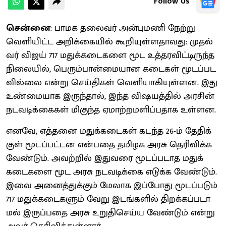
Follow Us
சென்னை
: பாமக தலை​வர் அன்​புமணி நேற்று
வெளி​யிட்ட அறிக்​கையில் கூறியுள்ளதாவது: முதல்​
வர் விஜய் 717 மதுக்கடைகளை மூட உத்​தரவிட்டிருந்த
நிலையில், பெரும்​பான்​மை​யான கடைகள் மூடப்​பட​
வில்லை என்று செய்​தி​கள் வெளி​யாகி​யுள்​ளன. இது
உண்​மை​யாக இருந்​தால், இந்த விஷ​யத்​தில் அரசின்
நடவடிக்​கைகள் மிகுந்த ஏமாற்​றமளிப்பதாக உள்ளன.
எனவே, எத்​தனை மதுக்​கடைகள் கடந்த 26-ம் தேதிக்​
குள் மூடப்​பட்டன என்​பதை தமிழக அரசு தெரிவிக்க
வேண்​டும். அவற்​றில் இது​வரை மூடப்​ப​டாத மதுக்​
கடைகளை மூட அரசு நடவடிக்கை எடுக்க வேண்​டும்.
இவை அனைத்​துக்​கும் மேலாக இப்​போது மூடப்​படும்
717 மதுக்​கடைகளும் வேறு இடங்​களில் திறக்​கப்​ப​டா​
மல் இருப்​பதை அரசு உறு​தி​செய்ய வேண்​டும் என்று