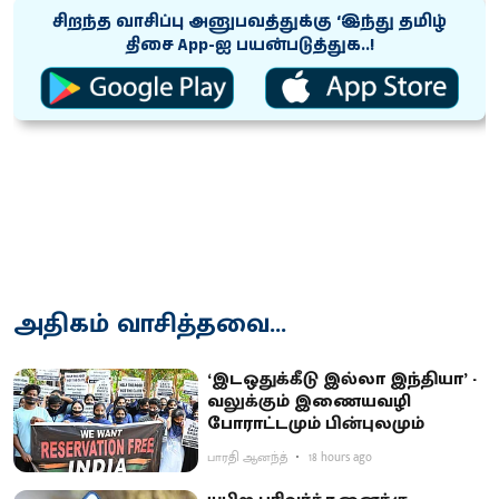
சிறந்த வாசிப்பு அனுபவத்துக்கு ‘இந்து தமிழ்
திசை App-ஐ பயன்படுத்துக..!
அதிகம் வாசித்தவை...
‘இடஒதுக்கீடு இல்லா இந்தியா’ -
வலுக்கும் இணையவழி
போராட்டமும் பின்புலமும்
பாரதி ஆனந்த்
18 hours ago