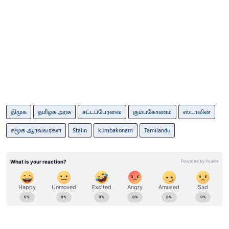
திமுக
தமிழக அரசு
சட்டப்பேரவை
கும்பகோணம்
ஸ்டாலின்
சமூக ஆர்வலர்கள்
Stalin
kumbakonam
Tamilandu