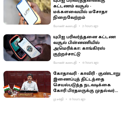
யுபிஐ பரிவர்த்தனைக்கு
கட்டணம் வசூல் -
மக்களவையில் மசோதா
நிறைவேற்றம்
மோகன் கணபதி
21 hours ago
யுபிஐ பரிவர்த்தனை கட்டண
வசூல் பின்னணியில்
அமெரிக்கா: காங்கிரஸ்
குற்றச்சாட்டு
மோகன் கணபதி
19 hours ago
கோதாவரி - காவிரி - குண்டாறு
இணைப்புத் திட்டத்தை
செயல்படுத்த நடவடிக்கை
கோரி பிரதமருக்கு முதல்வர்
விஜய் கடிதம்
மு.சக்தி
19 hours ago