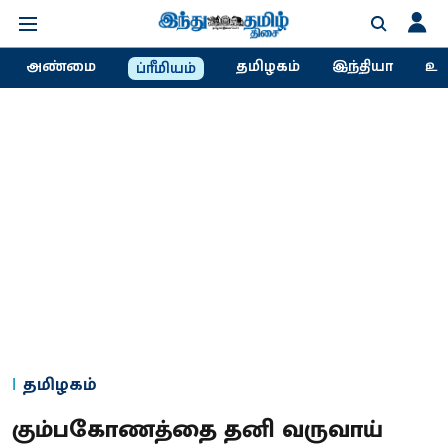
அண்மை
தமிழகம்
இந்தியா
உல
ப்ரீமியம்
தமிழகம்
கும்பகோணத்தை தனி வருவாய்