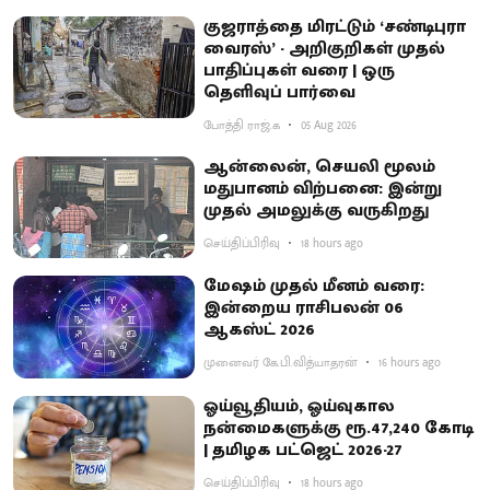
குஜராத்தை மிரட்டும் ‘சண்டிபுரா
வைரஸ்’ - அறிகுறிகள் முதல்
பாதிப்புகள் வரை | ஒரு
தெளிவுப் பார்வை
போத்தி ராஜ்.க
05 Aug 2026
ஆன்லைன், செயலி மூலம்
மதுபானம் விற்பனை: இன்று
முதல் அமலுக்கு வருகிறது
செய்திப்பிரிவு
18 hours ago
மேஷம் முதல் மீனம் வரை:
இன்றைய ராசிபலன் 06
ஆகஸ்ட் 2026
முனைவர் கே.பி.வித்யாதரன்
16 hours ago
ஓய்வூதியம், ஓய்வுகால
நன்மைகளுக்கு ரூ.47,240 கோடி
| தமிழக பட்ஜெட் 2026-27
செய்திப்பிரிவு
18 hours ago