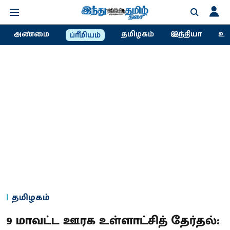
அண்மை
தமிழகம்
இந்தியா
உல
ப்ரீமியம்
தமிழகம்
9 மாவட்ட ஊரக உள்ளாட்சித் தேர்தல்: