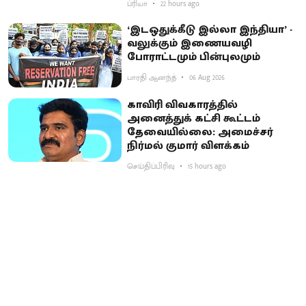
ப்ரியா
22 hours ago
‘இடஒதுக்கீடு இல்லா இந்தியா’ -
வலுக்கும் இணையவழி
போராட்டமும் பின்புலமும்
பாரதி ஆனந்த்
06 Aug 2026
காவிரி விவகாரத்தில்
அனைத்துக் கட்சி கூட்டம்
தேவையில்லை: அமைச்சர்
நிர்மல் குமார் விளக்கம்
செய்திப்பிரிவு
15 hours ago