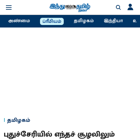
அண்மை
தமிழகம்
இந்தியா
உல
ப்ரீமியம்
தமிழகம்
புதுச்சேரியில் எந்தச் சூழலிலும்