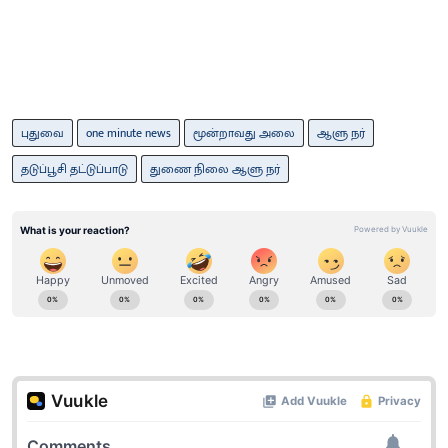
புதுவை
one minute news
மூன்றாவது அலை
ஆளு நர்
தடுப்பூசி தட்டுப்பாடு
துணை நிலை ஆளு நர்