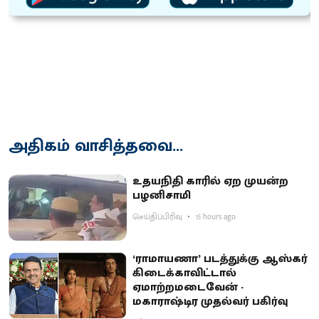
அதிகம் வாசித்தவை...
உதயநிதி காரில் ஏற முயன்ற
பழனிசாமி
செய்திப்பிரிவு
15 hours ago
‘ராமாயணா’ படத்துக்கு ஆஸ்கர்
கிடைக்காவிட்டால்
ஏமாற்றமடைவேன் -
மகாராஷ்டிர முதல்வர் பகிர்வு