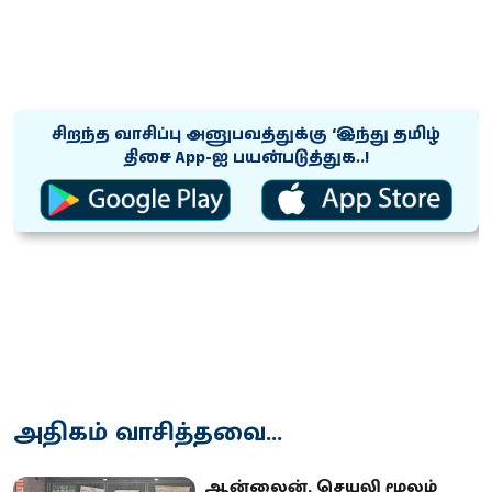
சிறந்த வாசிப்பு அனுபவத்துக்கு ‘இந்து தமிழ்
திசை App-ஐ பயன்படுத்துக..!
அதிகம் வாசித்தவை...
ஆன்லைன், செயலி மூலம்