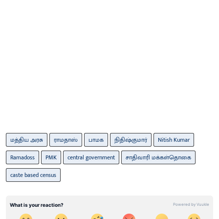
மத்திய அரசு
ராமதாஸ்
பாமக
நிதிஷ்குமார்
Nitish Kumar
Ramadoss
PMK
central government
சாதிவாரி மக்கள்தொகை
caste based census