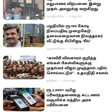
மதுபானம் விற்பனை: இன்று
முதல் அமலுக்கு வருகிறது
செய்திப்பிரிவு
05 Aug 2026
பழநியில் ரூ.100 கோடி
நிலப்பதிவு முறைகேடு:
தலைமறைவான நிலத்தரகர்
வீட்டுக்கு சிபிசிஐடி ‘சீல்’
ஆ.நல்லசிவன்
16 hours ago
“காவிரி விவகாரம் குறித்த
எங்கள் கேள்விகளுக்கு
முதல்வர் விஜய் முடிந்தால் பதில்
சொல்லட்டும்” - உதயநிதி சவால்
தமிழினி
15 hours ago
ரூ.2,000+ யுபிஐ
பரிவர்த்தனைக்கு கட்டணம்
வசூலிக்க மத்திய அரசு
பரிசீலனை