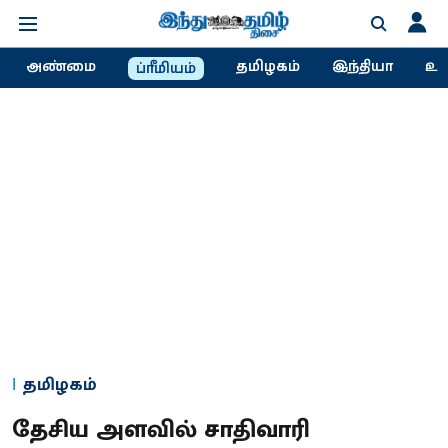
அண்மை
தமிழகம்
இந்தியா
உல
ப்ரீமியம்
தமிழகம்
தேசிய அளவில் சாதிவாரி