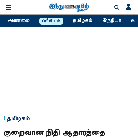
அண்மை
தமிழகம்
இந்தியா
உல
ப்ரீமியம்
தமிழகம்
குறைவான நிதி ஆதாரத்தை