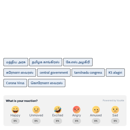
மத்திய அரசு
தமிழக காங்கிரஸ்
கே.எஸ்.அழகிரி
கரோனா வைரஸ்
central government
tamilnadu congress
KS alagiri
Corona Virus
கொரோனா வைரஸ்