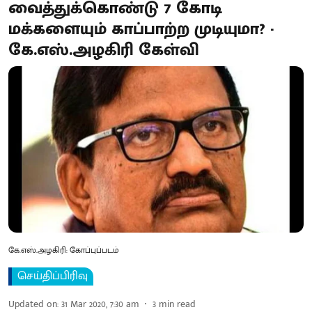
வைத்துக்கொண்டு 7 கோடி
மக்களையும் காப்பாற்ற முடியுமா? -
கே.எஸ்.அழகிரி கேள்வி
கே.எஸ்.அழகிரி: கோப்புப்படம்
செய்திப்பிரிவு
Updated on
:
31 Mar 2020, 7:30 am
3
min read