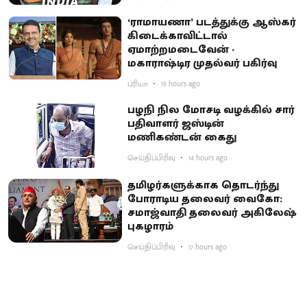
‘ராமாயணா’ படத்துக்கு ஆஸ்கர்
கிடைக்காவிட்டால்
ஏமாற்றமடைவேன் -
மகாராஷ்டிர முதல்வர் பகிர்வு
ப்ரியா
19 hours ago
பழநி நில மோசடி வழக்கில் சார்
பதிவாளர் ஜஸ்டின்
மணிகண்டன் கைது
செய்திப்பிரிவு
14 hours ago
தமிழர்களுக்காக தொடர்ந்து
போராடிய தலைவர் வைகோ:
சமாஜ்வாதி தலைவர் அகிலேஷ்
புகழாரம்
செய்திப்பிரிவு
17 hours ago