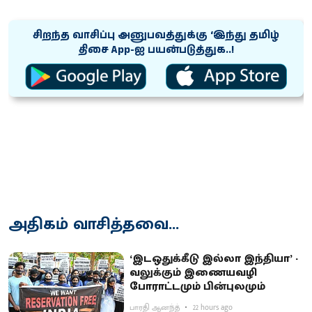
சிறந்த வாசிப்பு அனுபவத்துக்கு ‘இந்து தமிழ்
திசை App-ஐ பயன்படுத்துக..!
அதிகம் வாசித்தவை...
‘இடஒதுக்கீடு இல்லா இந்தியா’ -
வலுக்கும் இணையவழி
போராட்டமும் பின்புலமும்
பாரதி ஆனந்த்
22 hours ago