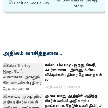
அதிகம் வாசித்தவை...
Balan: The Boy - இந்து, மேரி,
ஃபர்ஸானா... இன்னும் சில
விக்டிம்கள் | திரை தேவதைகள்
30
பாரதி ஆனந்த்
15 hours ago
அடையாறு ஆற்றில் குதித்த
ரிசர்வ் வங்கி அதிகாரி: 2
நாட்களாக தேடும் பணி தீவிரம்