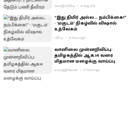
செய்திப்பிரிவு
07 Aug 2026
“இது திமிர் அல்ல... நம்பிக்கை!”
- ‘மகுடம்’ நிகழ்வில் விஷால்
உத்வேகம்
ப்ரியா
18 hours ago
வானிலை முன்னறிவிப்பு:
தமிழகத்தில் ஆக.14 வரை
மிதமான மழைக்கு வாய்ப்பு
ச.கார்த்திகேயன்
19 hours ago