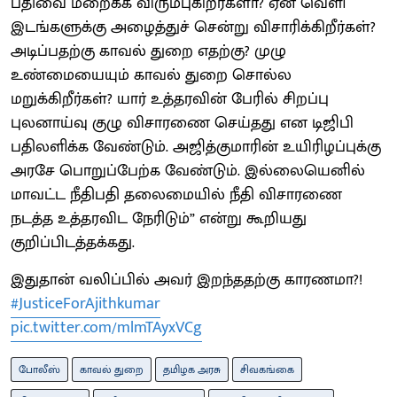
பதிவை மறைக்க விரும்புகிறீர்களா? ஏன் வெளி
இடங்களுக்கு அழைத்துச் சென்று விசாரிக்கிறீர்கள்?
அடிப்பதற்கு காவல் துறை எதற்கு? முழு
உண்மையையும் காவல் துறை சொல்ல
மறுக்கிறீர்கள்? யார் உத்தரவின் பேரில் சிறப்பு
புலனாய்வு குழு விசாரணை செய்தது என டிஜிபி
பதிலளிக்க வேண்டும். அஜித்குமாரின் உயிரிழப்புக்கு
அரசே பொறுப்பேற்க வேண்டும். இல்லையெனில்
மாவட்ட நீதிபதி தலைமையில் நீதி விசாரணை
நடத்த உத்தரவிட நேரிடும்” என்று கூறியது
குறிப்பிடத்தக்கது.
இதுதான் வலிப்பில் அவர் இறந்ததற்கு காரணமா?!
#JusticeForAjithkumar
pic.twitter.com/mlmTAyxVCg
போலீஸ்
காவல் துறை
தமிழக அரசு
சிவகங்கை