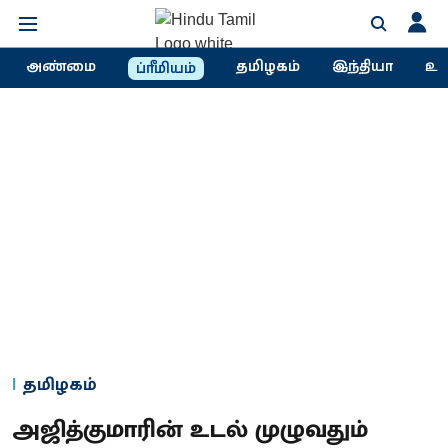
அண்மை
தமிழகம்
இந்தியா
உல
ப்ரீமியம்
தமிழகம்
அஜித்குமாரின் உடல் முழுவதும்