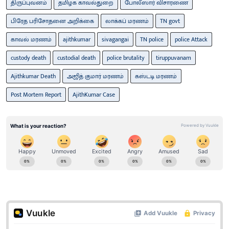
திருப்புவனம்
தமிழக காவல்துறை
போலீஸார் விசாரணை
பிரேத பரிசோதனை அறிக்கை
லாக்கப் மரணம்
TN govt
காவல் மரணம்
ajithkumar
sivagangai
TN police
police Attack
custody death
custodial death
police brutality
tiruppuvanam
Ajithkumar Death
அஜித் குமார் மரணம்
கஸ்டடி மரணம்
Post Mortem Report
AjithKumar Case