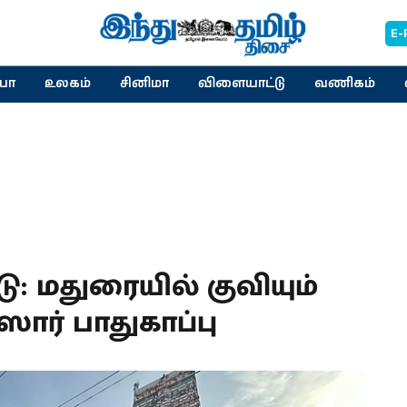
E-
யா
உலகம்
சினிமா
விளையாட்டு
வணிகம்
டு: மதுரையில் குவியும்
ீஸார் பாதுகாப்பு