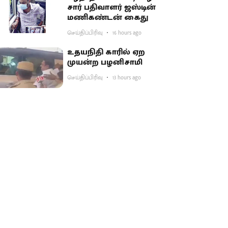
சார் பதிவாளர் ஜஸ்டின்
மணிகண்டன் கைது
செய்திப்பிரிவு
16 hours ago
உதயநிதி காரில் ஏற
முயன்ற பழனிசாமி
செய்திப்பிரிவு
13 hours ago