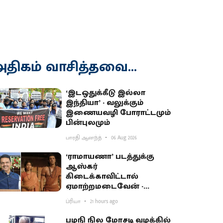
திகம் வாசித்தவை...
‘இடஒதுக்கீடு இல்லா
இந்தியா’ - வலுக்கும்
இணையவழி போராட்டமும்
பின்புலமும்
பாரதி ஆனந்த்
06 Aug 2026
‘ராமாயணா’ படத்துக்கு
ஆஸ்கர்
கிடைக்காவிட்டால்
ஏமாற்றமடைவேன் -
மகாராஷ்டிர முதல்வர்
ப்ரியா
21 hours ago
பகிர்வு
பழநி நில மோசடி வழக்கில்