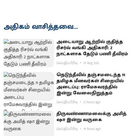
அதிகம் வாசித்தவை...
அடையாறு ஆற்றில் குதித்த
ரிசர்வ் வங்கி அதிகாரி: 2
நாட்களாக தேடும் பணி தீவிரம்
செய்திப்பிரிவு
07 Aug 2026
நெடுந்தீவில் தஞ்சமடைந்த 11
தமிழக மீனவர்கள் சிறையில்
அடைப்பு: ராமேசுவரத்தில்
இன்று வேலைநிறுத்தம்
செய்திப்பிரிவு
21 hours ago
திருவண்ணாமலைக்கு அமித்
ஷா இன்று வருகை
செய்திப்பிரிவு
18 hours ago