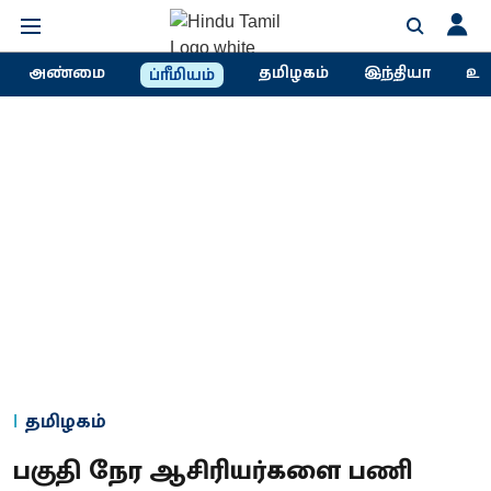
அண்மை
தமிழகம்
இந்தியா
உல
ப்ரீமியம்
தமிழகம்
பகுதி நேர ஆசிரியர்களை பணி