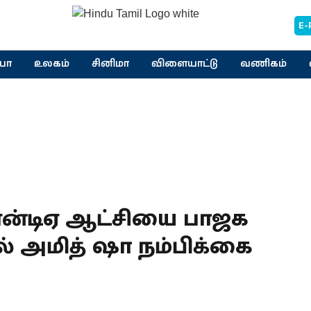
E-
யா
உலகம்
சினிமா
விளையாட்டு
வணிகம்
் என்டிஏ ஆட்சியை பாஜக
ல் அமித் ஷா நம்பிக்கை