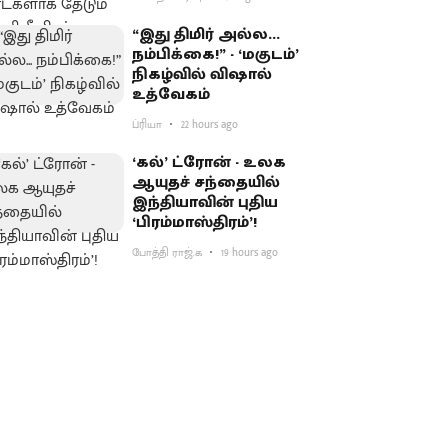
“இது திமிர் அல்ல...
நம்பிக்கை!” - ‘மகுடம்’
நிகழ்வில் விஷால்
உத்வேகம்
ப்ரியா
22 hours ago
‘கல்’ ட்ரோன் - உலக
ஆயுதச் சந்தையில்
இந்தியாவின் புதிய
‘பிரம்மாஸ்திரம்’!
போத்தி ராஜ்.க
19 hours ago