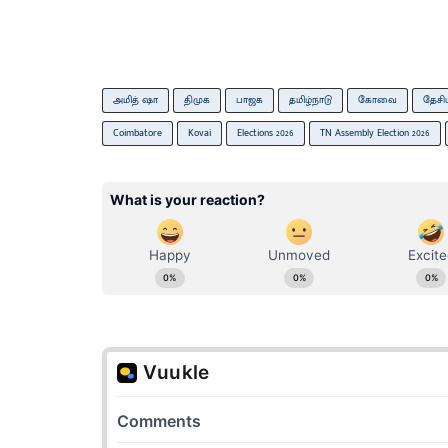
அமித் ஷா
திமுக
பாஜக
தமிழ்நாடு
கோவை
தேசி
Coimbatore
Kovai
Elections 2026
TN Assembly Election 2026