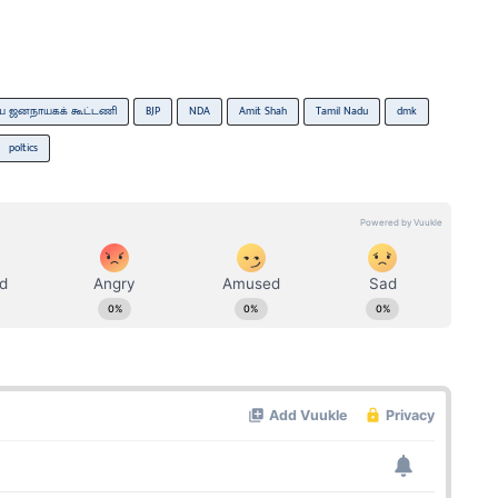
ய ஜனநாயகக் கூட்டணி
BJP
NDA
Amit Shah
Tamil Nadu
dmk
poltics