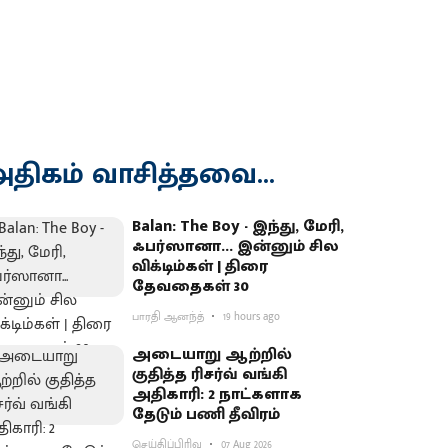
திகம் வாசித்தவை...
Balan: The Boy - இந்து, மேரி,
ஃபர்ஸானா... இன்னும் சில
விக்டிம்கள் | திரை
தேவதைகள் 30
பாரதி ஆனந்த்
19 hours ago
அடையாறு ஆற்றில்
குதித்த ரிசர்வ் வங்கி
அதிகாரி: 2 நாட்களாக
தேடும் பணி தீவிரம்
செய்திப்பிரிவு
07 Aug 2026