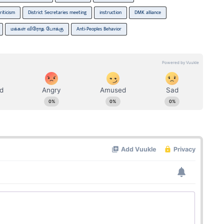
riticism
District Secretaries meeting
instruction
DMK alliance
மக்கள் விரோத போக்கு
Anti-Peoples Behavior