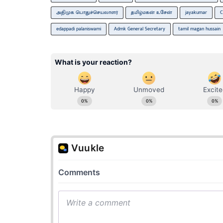
அதிமுக பொதுச்செயலாளர்
தமிழ்மகன் உசேன்
jayakumar
C
edappadi palaniswami
Admk General Secretary
tamil magan hussain