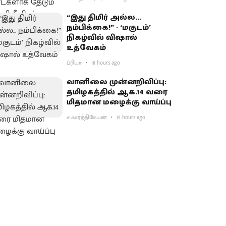
“இது திமிர் அல்ல...
நம்பிக்கை!” - ‘மகுடம்’
நிகழ்வில் விஷால்
உத்வேகம்
ப்ரியா
18 hours ago
வானிலை முன்னறிவிப்பு:
தமிழகத்தில் ஆக.14 வரை
மிதமான மழைக்கு வாய்ப்பு
ச.கார்த்திகேயன்
19 hours ago