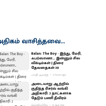
திகம் வாசித்தவை...
Balan: The Boy - இந்து, மேரி,
ஃபர்ஸானா... இன்னும் சில
விக்டிம்கள் | திரை
தேவதைகள் 30
பாரதி ஆனந்த்
15 hours ago
அடையாறு ஆற்றில்
குதித்த ரிசர்வ் வங்கி
அதிகாரி: 2 நாட்களாக
தேடும் பணி தீவிரம்
செய்திப்பிரிவு
07 Aug 2026