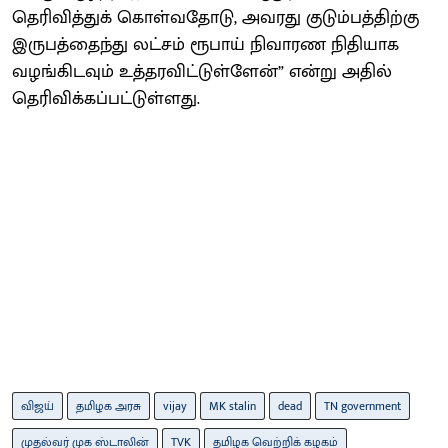
தெரிவித்துக் கொள்வதோடு, அவரது குடும்பத்திற்கு
இருபத்தைந்து லட்சம் ரூபாய் நிவாரண நிதியாக
வழங்கிடவும் உத்தரவிட்டுள்ளேன்” என்று அதில்
தெரிவிக்கப்பட்டுள்ளது.
விஜய்
தமிழக அரசு
vijay
MK stalin
dead
TN government
முதல்வர் முக ஸ்டாலின்
TVK
தமிழக வெற்றிக் கழகம்