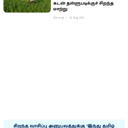
கடன் தள்ளுபடிக்குச் சிறந்த
மாற்று
செ.சரத்
04 Aug 2026
சிறந்த வாசிப்பு அனுபவத்துக்கு ‘இந்து தமிழ்