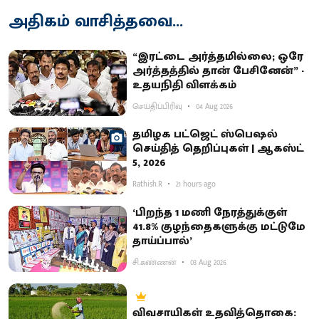
அதிகம் வாசித்தவை...
“இரட்டை அர்த்தமில்லை; ஒரே
அர்த்தத்தில் தான் பேசினேன்” -
உதயநிதி விளக்கம்
செய்திப்பிரிவு
04 Aug 2026
தமிழக பட்ஜெட் ஸ்பெஷல்
செய்தித் தெறிப்புகள் | ஆகஸ்ட்
5, 2026
Rathish.R
21 hours ago
‘பிறந்த 1 மணி நேரத்துக்குள்
41.8% குழந்தைகளுக்கு மட்டுமே
தாய்ப்பால்’
சி.கண்ணன்
03 Aug 2026
விவசாயிகள் உதவித்தொகை: