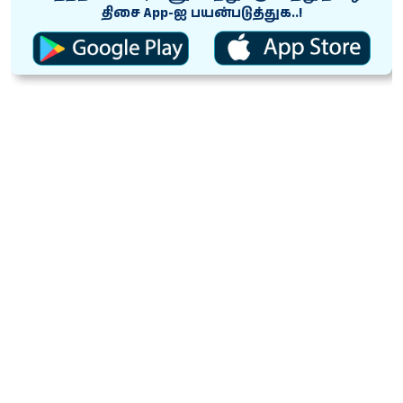
திசை App-ஐ பயன்படுத்துக..!