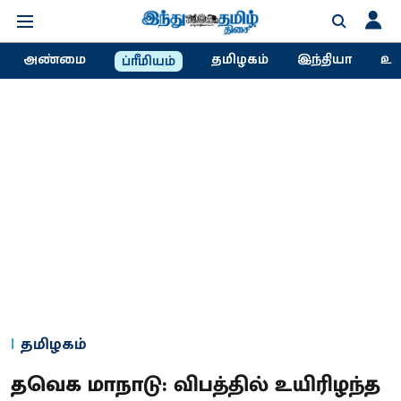
அண்மை
தமிழகம்
இந்தியா
உல
ப்ரீமியம்
தமிழகம்
தவெக மாநாடு: விபத்தில் உயிரிழந்த