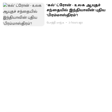
‘கல்’ ட்ரோன் - உலக ஆயுதச்
சந்தையில் இந்தியாவின் புதிய
‘பிரம்மாஸ்திரம்’!
போத்தி ராஜ்.க
21 hours ago