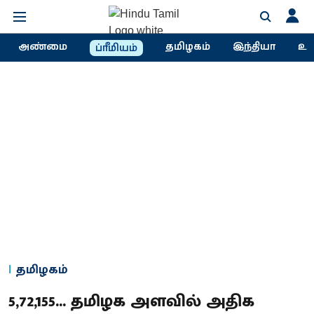
அண்மை
தமிழகம்
இந்தியா
உல
ப்ரீமியம்
தமிழகம்
5,72,155... தமிழக அளவில் அதிக