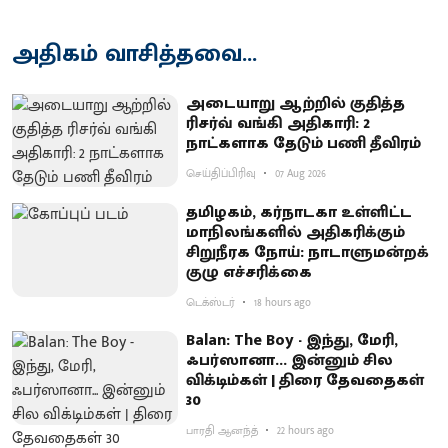
அதிகம் வாசித்தவை...
அடையாறு ஆற்றில் குதித்த
ரிசர்வ் வங்கி அதிகாரி: 2
நாட்களாக தேடும் பணி தீவிரம்
செய்திப்பிரிவு
07 Aug 2026
தமிழகம், கர்நாடகா உள்ளிட்ட
மாநிலங்களில் அதிகரிக்கும்
சிறுநீரக நோய்: நாடாளுமன்றக்
குழு எச்சரிக்கை
டெக்ஸ்டர்
18 hours ago
Balan: The Boy - இந்து, மேரி,
ஃபர்ஸானா... இன்னும் சில
விக்டிம்கள் | திரை தேவதைகள்
30
பாரதி ஆனந்த்
22 hours ago