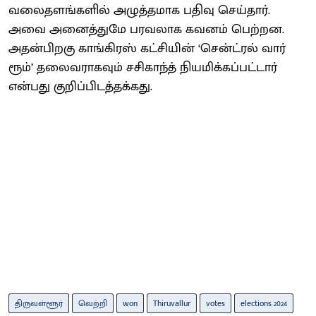
வலைதளங்களில் அழுத்தமாக பதிவு செய்தார்.
அவை அனைத்துமே பரவலாக கவனம் பெற்றன.
அதன்பிறகு காங்கிரஸ் கட்சியின் ‘சென்ட்ரல் வார்
ரூம்’ தலைவராகவும் சசிகாந்த் நியமிக்கப்பட்டார்
என்பது குறிப்பிடத்தக்கது.
திருவள்ளூர்
வெற்றி
won
Thiruvallur
votes
elections 2024