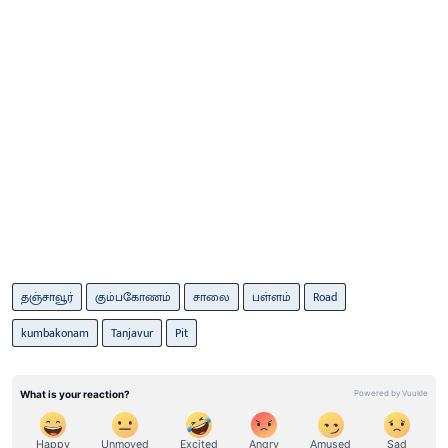
தஞ்சாவூர்
கும்பகோணம்
சாலை
பள்ளம்
Road
kumbakonam
Tanjavur
Pit