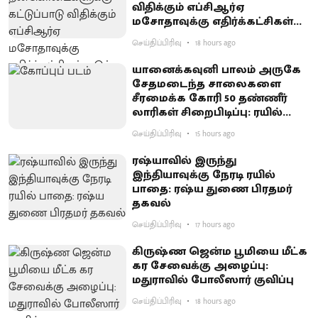
விதிக்கும் எப்சிஆர்ஏ
மசோதாவுக்கு எதிர்க்கட்சிகள்
கடும் எதிர்ப்பு
செய்திப்பிரிவு
18 hours ago
யானைக்கவுனி பாலம் அருகே
சேதமடைந்த சாலைகளை
சீரமைக்க கோரி 50 தண்ணீர்
லாரிகள் சிறைபிடிப்பு: ரயில்வே
குடியிருப்புவாசிகள் போராட்டம்
செய்திப்பிரிவு
15 hours ago
ரஷ்யாவில் இருந்து
இந்தியாவுக்கு நேரடி ரயில்
பாதை: ரஷ்ய துணை பிரதமர்
தகவல்
செய்திப்பிரிவு
17 hours ago
கிருஷ்ண ஜென்ம பூமியை மீட்க
கர சேவைக்கு அழைப்பு:
மதுராவில் போலீஸார் குவிப்பு
செய்திப்பிரிவு
18 hours ago