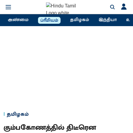
அண்மை
தமிழகம்
இந்தியா
உல
ப்ரீமியம்
தமிழகம்
கும்பகோணத்தில் திடீரென