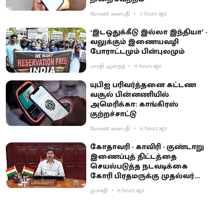
மோகன் கணபதி
17 hours ago
‘இடஒதுக்கீடு இல்லா இந்தியா’ -
வலுக்கும் இணையவழி
போராட்டமும் பின்புலமும்
பாரதி ஆனந்த்
15 hours ago
யுபிஐ பரிவர்த்தனை கட்டண
வசூல் பின்னணியில்
அமெரிக்கா: காங்கிரஸ்
குற்றச்சாட்டு
மோகன் கணபதி
16 hours ago
கோதாவரி - காவிரி - குண்டாறு
இணைப்புத் திட்டத்தை
செயல்படுத்த நடவடிக்கை
கோரி பிரதமருக்கு முதல்வர்
விஜய் கடிதம்
மு.சக்தி
15 hours ago