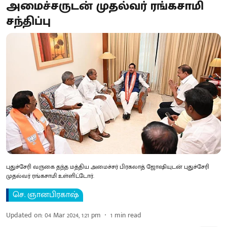
அமைச்சருடன் முதல்வர் ரங்கசாமி
சந்திப்பு
புதுச்சேரி வருகை தந்த மத்திய அமைச்சர் பிரகலாத் ஜோஷியுடன் புதுச்சேரி
முதல்வர் ரங்கசாமி உள்ளிட்டோர்.
செ. ஞானபிரகாஷ்
Updated on
:
04 Mar 2024, 1:21 pm
1
min read