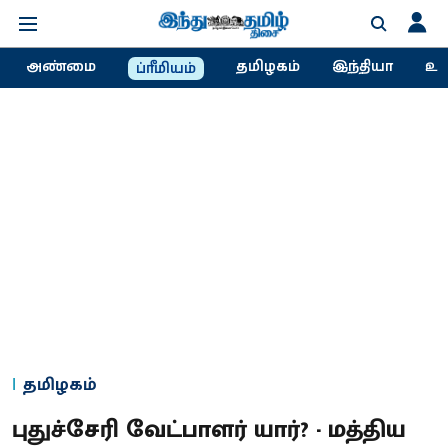
அண்மை
தமிழகம்
இந்தியா
உல
ப்ரீமியம்
தமிழகம்
புதுச்சேரி வேட்பாளர் யார்? - மத்திய