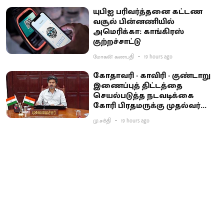
யுபிஐ பரிவர்த்தனை கட்டண
வசூல் பின்னணியில்
அமெரிக்கா: காங்கிரஸ்
குற்றச்சாட்டு
மோகன் கணபதி
19 hours ago
கோதாவரி - காவிரி - குண்டாறு
இணைப்புத் திட்டத்தை
செயல்படுத்த நடவடிக்கை
கோரி பிரதமருக்கு முதல்வர்
விஜய் கடிதம்
மு.சக்தி
19 hours ago