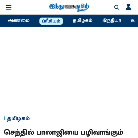
அண்மை
தமிழகம்
இந்தியா
உல
ப்ரீமியம்
தமிழகம்
செந்தில் பாலாஜியை பழிவாங்கும்