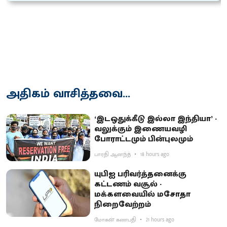
அதிகம் வாசித்தவை...
‘இடஒதுக்கீடு இல்லா இந்தியா’ -
வலுக்கும் இணையவழி
போராட்டமும் பின்புலமும்
பாரதி ஆனந்த்
18 hours ago
யுபிஐ பரிவர்த்தனைக்கு
கட்டணம் வசூல் -
மக்களவையில் மசோதா
நிறைவேற்றம்
மோகன் கணபதி
21 hours ago