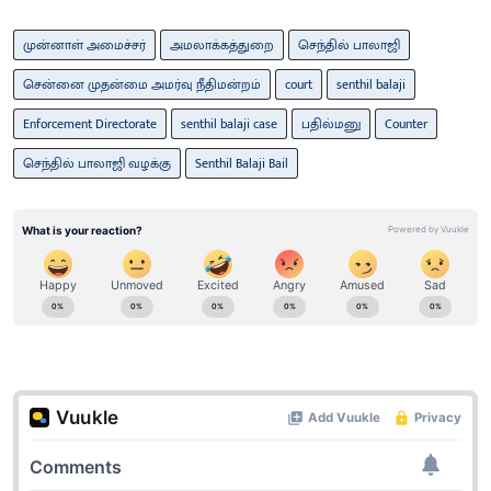
முன்னாள் அமைச்சர்
அமலாக்கத்துறை
செந்தில் பாலாஜி
சென்னை முதன்மை அமர்வு நீதிமன்றம்
court
senthil balaji
Enforcement Directorate
senthil balaji case
பதில்மனு
Counter
செந்தில் பாலாஜி வழக்கு
Senthil Balaji Bail