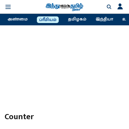
அண்மை
தமிழகம்
இந்தியா
உல
ப்ரீமியம்
Counter