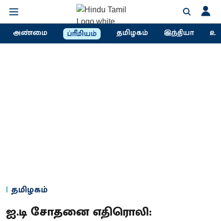
அண்மை
தமிழகம்
இந்தியா
உல
ப்ரீமியம்
தமிழகம்
ஐ.டி சோதனை எதிரொலி: