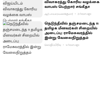
விவாகரத்து கோரிய வழக்கை
வாபஸ் பெற்றார் சங்கீதா
ஆர்.பாலசரவணக்குமார்
23 hours ago
நெடுந்தீவில் தஞ்சமடைந்த 11
தமிழக மீனவர்கள் சிறையில்
அடைப்பு: ராமேசுவரத்தில்
இன்று வேலைநிறுத்தம்
செய்திப்பிரிவு
14 hours ago