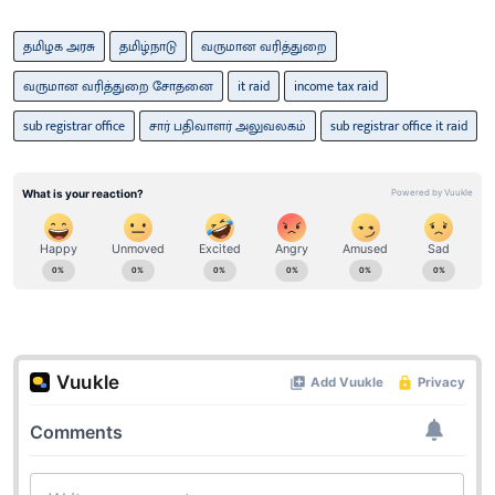
தமிழக அரசு
தமிழ்நாடு
வருமான வரித்துறை
வருமான வரித்துறை சோதனை
it raid
income tax raid
sub registrar office
சார் பதிவாளர் அலுவலகம்
sub registrar office it raid