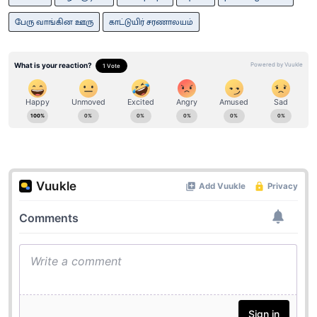
பேரு வாங்கின ஊரு
காட்டுயிர் சரணாலயம்