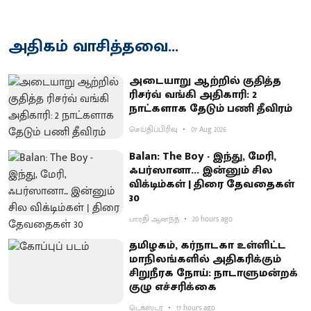
அதிகம் வாசித்தவை...
அடையாறு ஆற்றில் குதித்த
ரிசர்வ் வங்கி அதிகாரி: 2
நாட்களாக தேடும் பணி தீவிரம்
செய்திப்பிரிவு
07 Aug 2026
Balan: The Boy - இந்து, மேரி,
ஃபர்ஸானா... இன்னும் சில
விக்டிம்கள் | திரை தேவதைகள்
30
பாரதி ஆனந்த்
20 hours ago
தமிழகம், கர்நாடகா உள்ளிட்ட
மாநிலங்களில் அதிகரிக்கும்
சிறுநீரக நோய்: நாடாளுமன்றக்
குழு எச்சரிக்கை
டெக்ஸ்டர்
17 hours ago