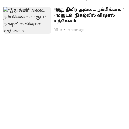
“இது திமிர் அல்ல... நம்பிக்கை!”
- ‘மகுடம்’ நிகழ்வில் விஷால்
உத்வேகம்
ப்ரியா
23 hours ago