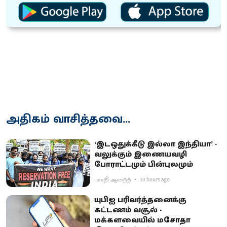
அதிகம் வாசித்தவை...
‘இடஒதுக்கீடு இல்லா இந்தியா’ -
வலுக்கும் இணையவழி
போராட்டமும் பின்புலமும்
பாரதி ஆனந்த்
20 hours ago
யுபிஐ பரிவர்த்தனைக்கு
கட்டணம் வசூல் -
மக்களவையில் மசோதா