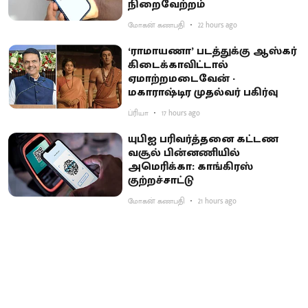
நிறைவேற்றம்
மோகன் கணபதி
22 hours ago
‘ராமாயணா’ படத்துக்கு ஆஸ்கர்
கிடைக்காவிட்டால்
ஏமாற்றமடைவேன் -
மகாராஷ்டிர முதல்வர் பகிர்வு
ப்ரியா
17 hours ago
யுபிஐ பரிவர்த்தனை கட்டண
வசூல் பின்னணியில்
அமெரிக்கா: காங்கிரஸ்
குற்றச்சாட்டு
மோகன் கணபதி
21 hours ago