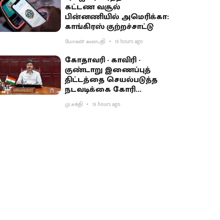
கட்டண வசூல்
பின்னணியில் அமெரிக்கா:
காங்கிரஸ் குற்றச்சாட்டு
மோகன் கணபதி
19 hours ago
கோதாவரி - காவிரி -
குண்டாறு இணைப்புத்
திட்டத்தை செயல்படுத்த
நடவடிக்கை கோரி
பிரதமருக்கு முதல்வர்
மு.சக்தி
19 hours ago
விஜய் கடிதம்