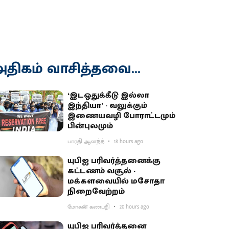
திகம் வாசித்தவை...
‘இடஒதுக்கீடு இல்லா
இந்தியா’ - வலுக்கும்
இணையவழி போராட்டமும்
பின்புலமும்
பாரதி ஆனந்த்
18 hours ago
யுபிஐ பரிவர்த்தனைக்கு
கட்டணம் வசூல் -
மக்களவையில் மசோதா
நிறைவேற்றம்
மோகன் கணபதி
20 hours ago
யுபிஐ பரிவர்த்தனை