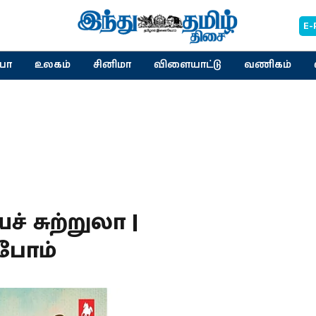
E-
யா
உலகம்
சினிமா
விளையாட்டு
வணிகம்
் சுற்றுலா |
்போம்