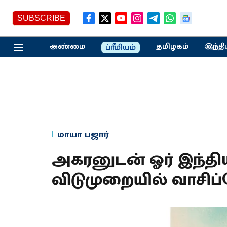
SUBSCRIBE
அண்மை
தமிழகம்
இந்தி
ப்ரீமியம்
மாயா பஜார்
அகரனுடன் ஓர் இந்தியச
விடுமுறையில் வாசிப