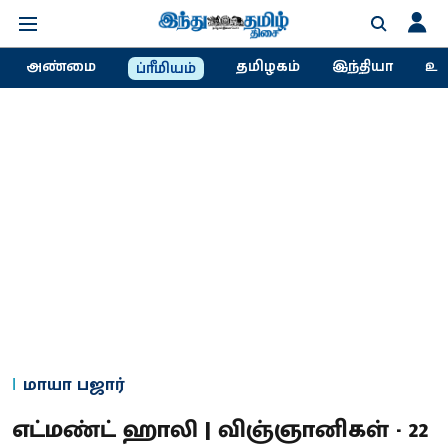
அண்மை
தமிழகம்
இந்தியா
உல
ப்ரீமியம்
மாயா பஜார்
எட்மண்ட் ஹாலி | விஞ்ஞானிகள் - 22