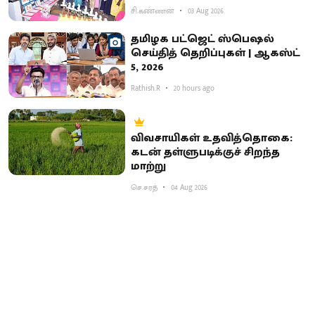
சி.கண்ணன்
03 Aug 2026
தமிழக பட்ஜெட் ஸ்பெஷல்
செய்தித் தெறிப்புகள் | ஆகஸ்ட்
5, 2026
Rathish.R
20 hours ago
விவசாயிகள் உதவித்தொகை:
கடன் தள்ளுபடிக்குச் சிறந்த
மாற்று
செ.சரத்
04 Aug 2026