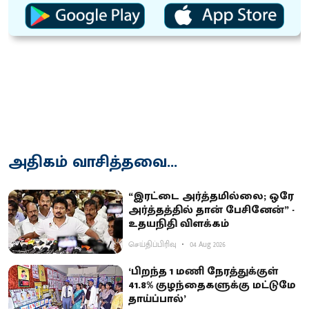
அதிகம் வாசித்தவை...
“இரட்டை அர்த்தமில்லை; ஒரே
அர்த்தத்தில் தான் பேசினேன்” -
உதயநிதி விளக்கம்
செய்திப்பிரிவு
04 Aug 2026
‘பிறந்த 1 மணி நேரத்துக்குள்
41.8% குழந்தைகளுக்கு மட்டுமே
தாய்ப்பால்’