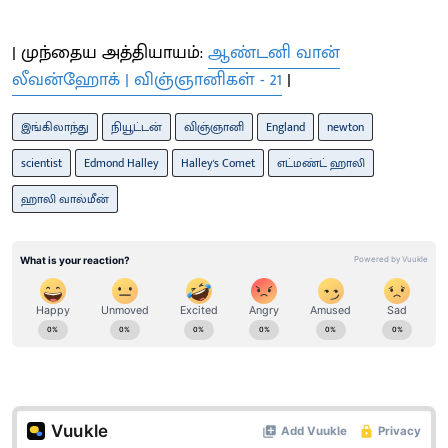
| முந்தைய அத்தியாயம்:
ஆண்டனி வான்
லீவன்ஹோக் | விஞ்ஞானிகள் - 21
|
இங்கிலாந்து
நியூட்டன்
விஞ்ஞானி
England
newton
scientist
Edmond Halley
Halley's Comet
எட்மண்ட் ஹாலி
ஹாலி வால்மீன்