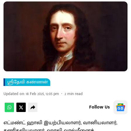
ஸ்ரீதேவி கண்ணன்
Updated on
:
18 Feb 2025, 12:05 pm
2
min read
Follow Us
எட்மண்ட் ஹாலி இயற்பியலாளர், வானியலாளர்,
கணிதவியலாளர், ஹாலி வால்மீனைக்