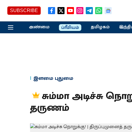
SUBSCRIBE
அண்மை
தமிழகம்
இந்தி
ப்ரீமியம்
இளமை புதுமை
சும்மா அடிச்சு நொறு
தருணம்