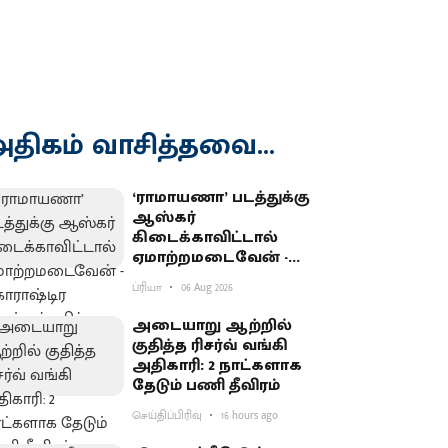
திகம் வாசித்தவை...
‘ராமாயணா’ படத்துக்கு
ஆஸ்கர்
கிடைக்காவிட்டால்
ஏமாற்றமடைவேன் -
மகாராஷ்டிர முதல்வர்
ப்ரியா
06 Aug 2026
பகிர்வு
அடையாறு ஆற்றில்
குதித்த ரிசர்வ் வங்கி
அதிகாரி: 2 நாட்களாக
தேடும் பணி தீவிரம்
செய்திப்பிரிவு
16 hours ago