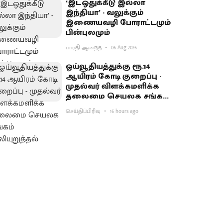
‘இடஒதுக்கீடு இல்லா
இந்தியா’ - வலுக்கும்
இணையவழி போராட்டமும்
பின்புலமும்
பாரதி ஆனந்த்
06 Aug 2026
ஓய்வூதியத்துக்கு ரூ.14
ஆயிரம் கோடி குறைப்பு -
முதல்வர் விளக்கமளிக்க
தலைமை செயலக சங்கம்
வலியுறுத்தல்
செய்திப்பிரிவு
16 hours ago