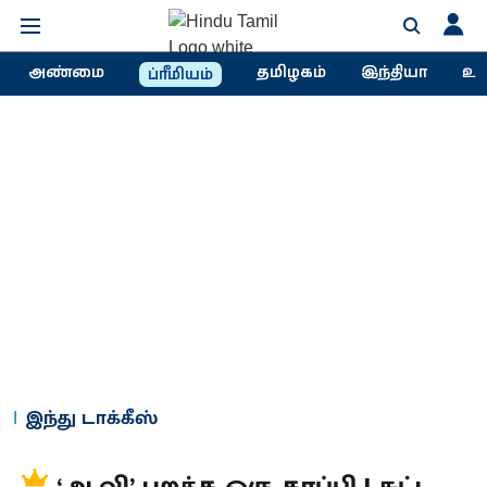
அண்மை
தமிழகம்
இந்தியா
உல
ப்ரீமியம்
இந்து டாக்கீஸ்