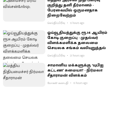
மத்திய அரசின் நிதி பகிர்வு
குறித்து தனி தீர்மானம் -
பேரவையில் ஒருமனதாக
நிறைவேற்றம்
செய்திப்பிரிவு
15 hours ago
ஓய்வூதியத்துக்கு ரூ.14 ஆயிரம்
கோடி குறைப்பு - முதல்வர்
விளக்கமளிக்க தலைமை
செயலக சங்கம் வலியுறுத்தல்
செய்திப்பிரிவு
23 hours ago
சாமானிய மக்களுக்கு ‘யுபிஐ
கட்டண’ சுமையா? - நிர்மலா
சீதாராமன் விளக்கம்
மோகன் கணபதி
15 hours ago