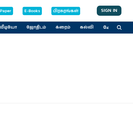
SIGN IN
-Paper
E-Books
பிரசுரங்கள்
மேலும்
வீடியோ
ஜோதிடம்
க்ரைம்
கல்வி