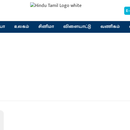
E
யா
உலகம்
சினிமா
விளையாட்டு
வணிகம்