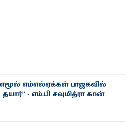
ணமூல் எம்எல்ஏக்கள் பாஜகவில்
ர்” - எம்.பி சவுமித்ரா கான்