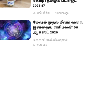
கோடி | தமிழக பட்ஜெட்
2026-27
செய்திப்பிரிவு
21 hours ago
மேஷம் முதல் மீனம் வரை:
இன்றைய ராசிபலன் 06
ஆகஸ்ட் 2026
முனைவர் கே.பி.வித்யாதரன்
20 hours ago