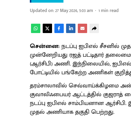
Updated on
:
27 May 2026, 5:03 am
1
min read
சென்னை:
நடப்பு ஐபிஎல் சீசனில் மு
முன்னேறியது ரஜத் பட்டிதார் தலைம
(ஆர்சிபி) அணி. இந்நிலையில், ஐபிஎல்
போட்டியில் பங்கேற்ற அணிகள் குறித்து
தரம்சாலாவில் செவ்வாய்க்கிழமை அன்
குவாலிஃபையர் ஆட்டத்தில் குஜராத் ட
நடப்பு ஐபிஎல் சாம்பியனான ஆர்சிபி. 
முதல் அணியாக தகுதி பெற்றது.