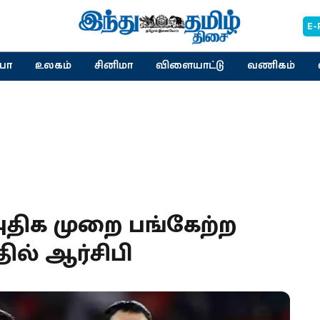
E-
யா
உலகம்
சினிமா
விளையாட்டு
வணிகம்
திக முறை பங்கேற்ற
ில் ஆர்சிபி