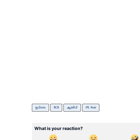
ஐபிஎல்
RCB
ஆர்சிபி
IPL final