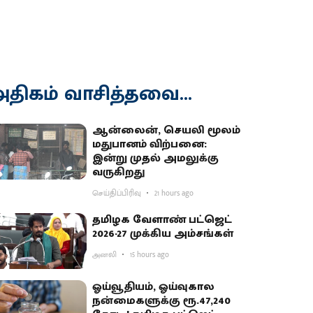
திகம் வாசித்தவை...
ஆன்லைன், செயலி மூலம்
மதுபானம் விற்பனை:
இன்று முதல் அமலுக்கு
வருகிறது
செய்திப்பிரிவு
21 hours ago
தமிழக வேளாண் பட்ஜெட்
2026-27 முக்கிய அம்சங்கள்
அனலி
15 hours ago
ஓய்வூதியம், ஓய்வுகால
நன்மைகளுக்கு ரூ.47,240