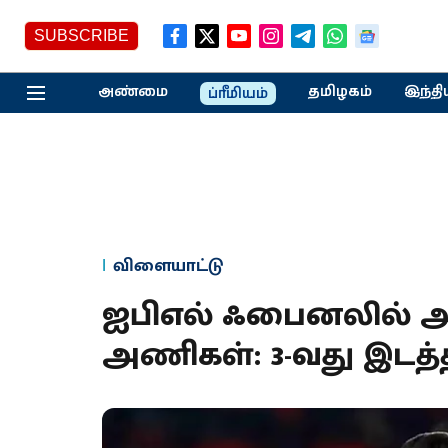
SUBSCRIBE
அண்மை
தமிழகம்
இந்தி
ப்ரீமியம்
விளையாட்டு
ஐபிஎல் ஃபைனலில் அ
அணிகள்: 3-வது இடத்த