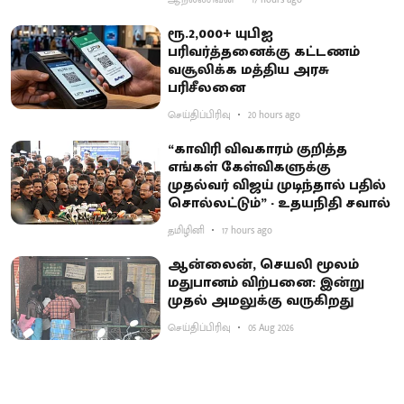
ரூ.2,000+ யுபிஐ
பரிவர்த்தனைக்கு கட்டணம்
வசூலிக்க மத்திய அரசு
பரிசீலனை
செய்திப்பிரிவு
20 hours ago
“காவிரி விவகாரம் குறித்த
எங்கள் கேள்விகளுக்கு
முதல்வர் விஜய் முடிந்தால் பதில்
சொல்லட்டும்” - உதயநிதி சவால்
தமிழினி
17 hours ago
ஆன்லைன், செயலி மூலம்
மதுபானம் விற்பனை: இன்று
முதல் அமலுக்கு வருகிறது
செய்திப்பிரிவு
05 Aug 2026