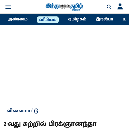
அண்மை
தமிழகம்
இந்தியா
உல
ப்ரீமியம்
விளையாட்டு
2-வது சுற்​றில் பிரக்ஞானந்தா