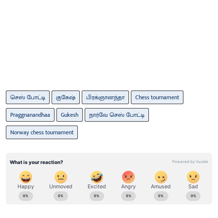
செஸ் போட்டி
குகேஷ்
பிரக்ஞானந்தா
Chess tournament
Praggnanandhaa
Gukesh
நார்வே செஸ் போட்டி
Norway chess tournament