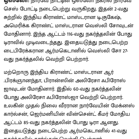
ஒஸ்லோ:
நார்வே நாட்​டின் ஒஸ்லோ நகரில் நார்வே
செஸ் போட்டி நடை​பெற்று வரு​கிறது. இதன் 2-வது
சுற்​றில் இந்​திய கிராண்ட் மாஸ்​ட​ரான டி.குகேஷ்,
அமெரிக்க கிராண்ட் மாஸ்டரான வெஸ்லி சோவுடன்
மோதி​னார். இந்த ஆட்​டம் 116-வது நகர்த்​தலின் போது
டிரா​வில் முடிவடைந்​தது. இதையடுத்து நடைபெற்ற
டைபிரேக்​க​ரான ஆர்​மகெ​டானில் வெஸ்லி சோ 27-
வது நகர்த்​தலில் வெற்றி பெற்​றார்.
மற்​றொரு இந்​திய கிராண்ட் மாஸ்​ட​ரான ஆர்​
.பிரக்ஞானந்தா, பிரான்​ஸின் அலிரேசா ஃபிரோஸ்​
ஜாவுடன் மோதி​னார். இதில் 60-வது நகர்த்​தலின்
போது அலிரேசா ஃபிரோஸ்ஜா வெற்றி பெற்​றார்.
உலகின் முதல் நிலை வீர​ரான நார்​வே​யின் மேக்​னஸ்
கார்ல்​சன், ஜெர்​மனி​யின் வின்​சென்ட் கீமர் மோதிய
ஆட்​டம் 85-வது நகர்த்தலின் போது டிரா ஆனது.
இதையடுத்து நடை​பெற்ற ஆர்மகெ​டானில் 41-வது