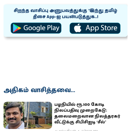
சிறந்த வாசிப்பு அனுபவத்துக்கு ‘இந்து தமிழ்
திசை App-ஐ பயன்படுத்துக..!
அதிகம் வாசித்தவை...
பழநியில் ரூ.100 கோடி
நிலப்பதிவு முறைகேடு:
தலைமறைவான நிலத்தரகர்
வீட்டுக்கு சிபிசிஐடி ‘சீல்’
ஆ.நல்லசிவன்
17 hours ago