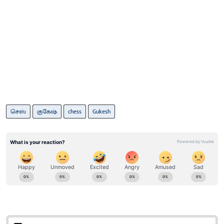
செஸ்
குகேஷ்
chess
Gukesh