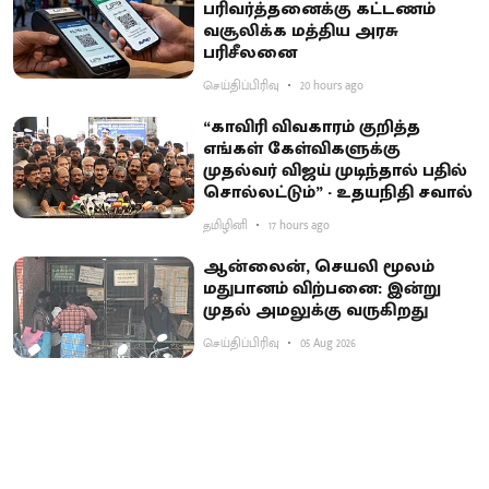
பரிவர்த்தனைக்கு கட்டணம்
வசூலிக்க மத்திய அரசு
பரிசீலனை
செய்திப்பிரிவு
20 hours ago
“காவிரி விவகாரம் குறித்த
எங்கள் கேள்விகளுக்கு
முதல்வர் விஜய் முடிந்தால் பதில்
சொல்லட்டும்” - உதயநிதி சவால்
தமிழினி
17 hours ago
ஆன்லைன், செயலி மூலம்
மதுபானம் விற்பனை: இன்று
முதல் அமலுக்கு வருகிறது
செய்திப்பிரிவு
05 Aug 2026