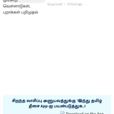
ரெ.ஜாய்சன்
20 hours ago
சிறந்த வாசிப்பு அனுபவத்துக்கு ‘இந்து தமிழ்
திசை App-ஐ பயன்படுத்துக..!