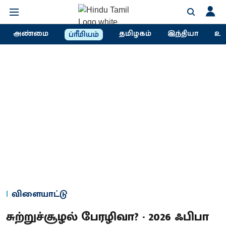
அண்மை
தமிழகம்
இந்தியா
உல
ப்ரீமியம்
விளையாட்டு
சுற்றுச்சூழல் பேரழிவா? - 2026 ஃபிபா