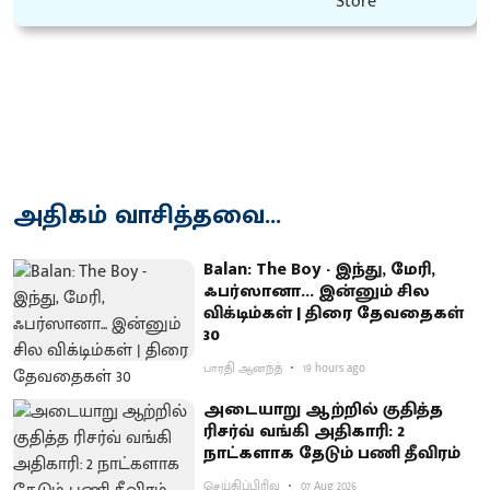
அதிகம் வாசித்தவை...
Balan: The Boy - இந்து, மேரி,
ஃபர்ஸானா... இன்னும் சில
விக்டிம்கள் | திரை தேவதைகள்
30
பாரதி ஆனந்த்
19 hours ago
அடையாறு ஆற்றில் குதித்த
ரிசர்வ் வங்கி அதிகாரி: 2
நாட்களாக தேடும் பணி தீவிரம்
செய்திப்பிரிவு
07 Aug 2026