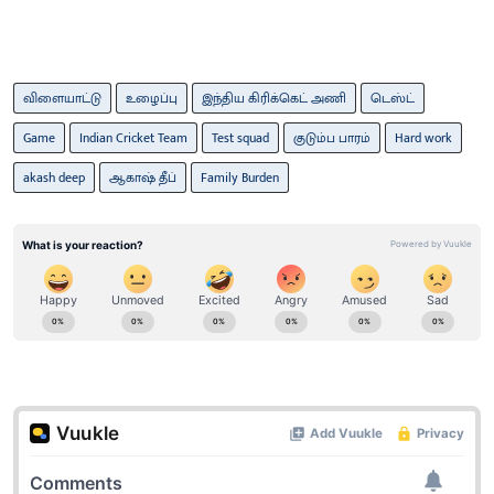
விளையாட்டு
உழைப்பு
இந்திய கிரிக்கெட் அணி
டெஸ்ட்
Game
Indian Cricket Team
Test squad
குடும்ப பாரம்
Hard work
akash deep
ஆகாஷ் தீப்
Family Burden