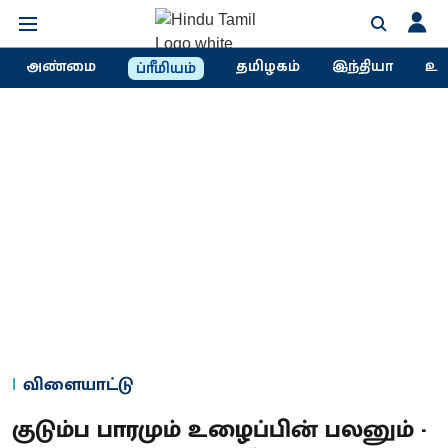
அண்மை
தமிழகம்
இந்தியா
உல
ப்ரீமியம்
விளையாட்டு
குடும்ப பாரமும் உழைப்பின் பலனும் -