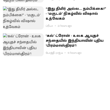
“இது திமிர் அல்ல... நம்பிக்கை!”
- ‘மகுடம்’ நிகழ்வில் விஷால்
உத்வேகம்
ப்ரியா
22 hours ago
‘கல்’ ட்ரோன் - உலக ஆயுதச்
சந்தையில் இந்தியாவின் புதிய
‘பிரம்மாஸ்திரம்’!
போத்தி ராஜ்.க
19 hours ago