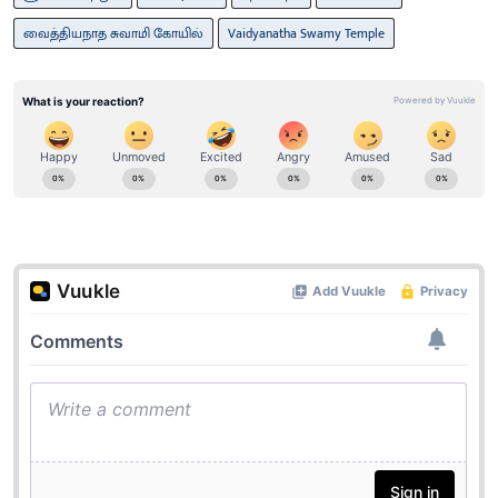
வைத்தியநாத சுவாமி கோயில்
Vaidyanatha Swamy Temple