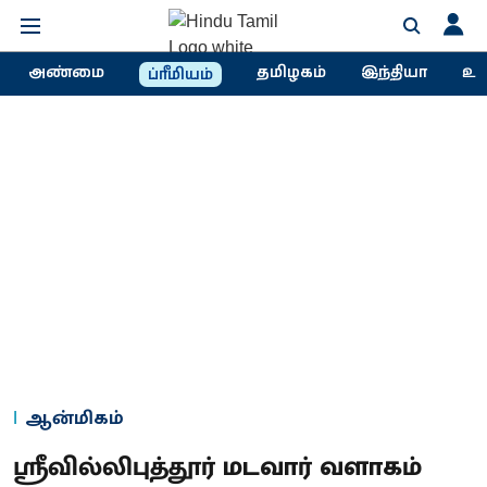
அண்மை
தமிழகம்
இந்தியா
உல
ப்ரீமியம்
ஆன்மிகம்
ஸ்ரீவில்லிபுத்தூர் மடவார் வளாகம்