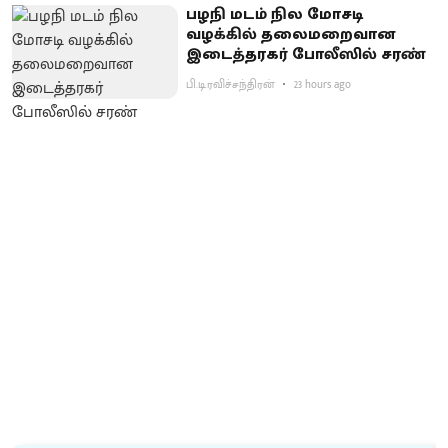
பழநி மடம் நில மோசடி
வழக்கில் தலைமறைவான
இடைத்தரகர் போலீஸில் சரண்
பி.டி.ரவிச்சந்திரன்
23 hours ago