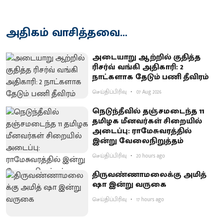
அதிகம் வாசித்தவை...
அடையாறு ஆற்றில் குதித்த
ரிசர்வ் வங்கி அதிகாரி: 2
நாட்களாக தேடும் பணி தீவிரம்
செய்திப்பிரிவு
07 Aug 2026
நெடுந்தீவில் தஞ்சமடைந்த 11
தமிழக மீனவர்கள் சிறையில்
அடைப்பு: ராமேசுவரத்தில்
இன்று வேலைநிறுத்தம்
செய்திப்பிரிவு
20 hours ago
திருவண்ணாமலைக்கு அமித்
ஷா இன்று வருகை
செய்திப்பிரிவு
17 hours ago