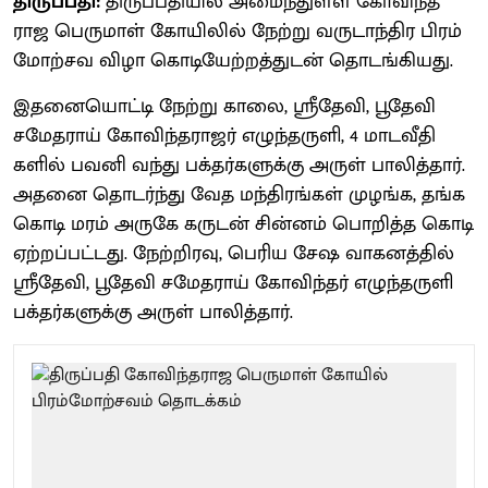
திருப்பதி:
திருப்​பதியில் அமைந்​துள்ள கோவிந்​த​
ராஜ பெரு​மாள் கோயி​லில் நேற்று வரு​டாந்​திர பிரம்​
மோற்சவ விழா கொடியேற்​றத்​துடன் தொடங்​கியது.
இதனையொட்டி நேற்று காலை, ஸ்ரீதே​வி, பூதேவி
சமேத​ராய் கோவிந்​த​ராஜர் எழுந்​தருளி, 4 மாட​வீ​தி​
களில் பவனி வந்து பக்​தர்​களுக்கு அருள் பாலித்​தார்.
அதனை தொடர்ந்து வேத மந்​திரங்​கள் முழங்க, தங்க
கொடி மரம் அருகே கருடன் சின்​னம் பொறித்த கொடி
ஏற்​றப்​பட்​டது. நேற்​றிர​வு, பெரிய சேஷ வாக​னத்​தில்
ஸ்ரீதே​வி, பூதேவி சமேத​ராய் கோவிந்​தர் எழுந்​தருளி
பக்​தர்​களுக்கு அருள் பாலித்​தார்.