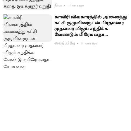
நிலா
17 hours ago
காவிரி விவகாரத்தில் அனைத்து
கட்சி குழுவினருடன் பிரதமரை
முதல்வர் விஜய் சந்திக்க
வேண்டும்: பிரேமலதா
யோசனை
செய்திப்பிரிவு
18 hours ago