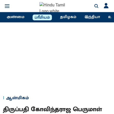
அண்மை
தமிழகம்
இந்தியா
உல
ப்ரீமியம்
ஆன்மிகம்
திருப்பதி கோவிந்தராஜ பெருமாள்