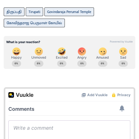
திருப்பதி
Tirupati
Govindaraja Perumal Temple
கோவிந்தராஜ பெருமாள் கோயில்