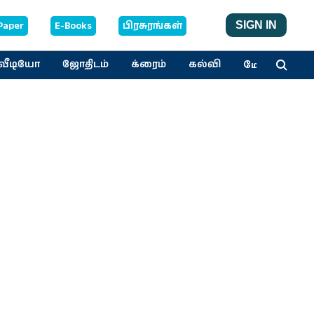
Paper
E-Books
பிரசுரங்கள்
SIGN IN
மேலும்
வீடியோ
ஜோதிடம்
க்ரைம்
கல்வி