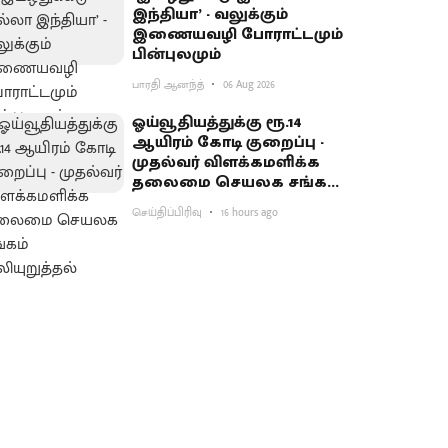
இந்தியா’ - வலுக்கும்
இணையவழி போராட்டமும்
பின்புலமும்
பாரதி ஆனந்த்
06 Aug 2026
ஓய்வூதியத்துக்கு ரூ.14
ஆயிரம் கோடி குறைப்பு -
முதல்வர் விளக்கமளிக்க
தலைமை செயலக சங்கம்
வலியுறுத்தல்
செய்திப்பிரிவு
16 hours ago