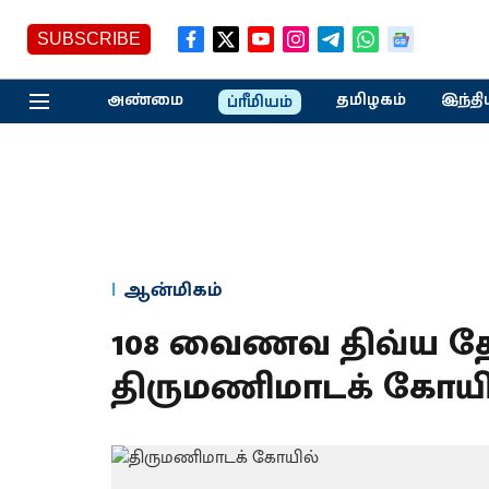
SUBSCRIBE
அண்மை
தமிழகம்
இந்தி
ப்ரீமியம்
ஆன்மிகம்
108 வைணவ திவ்ய தேச
திருமணிமாடக் கோயி