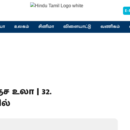
E-
யா
உலகம்
சினிமா
விளையாட்டு
வணிகம்
 உலா | 32.
ல்