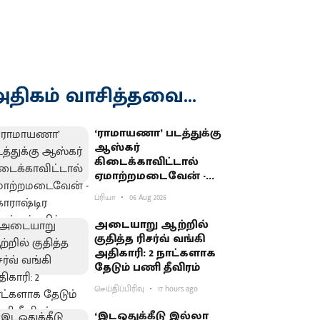
திகம் வாசித்தவை...
‘ராமாயணா’ படத்துக்கு
ஆஸ்கர்
கிடைக்காவிட்டால்
ஏமாற்றமடைவேன் -
மகாராஷ்டிர முதல்வர்
ப்ரியா
06 Aug 2026
பகிர்வு
அடையாறு ஆற்றில்
குதித்த ரிசர்வ் வங்கி
அதிகாரி: 2 நாட்களாக
தேடும் பணி தீவிரம்
செய்திப்பிரிவு
17 hours ago
‘இடஒதுக்கீடு இல்லா