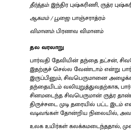
தீர்த்தம்:
இந்திர புஷ்கரிணி, ருத்ர புஷ்
ஆகமம் / பூஜை:
பாஞ்சராத்ரம்
விமானம்:
பிரணவ விமானம்
தல வரலாறு
பார்வதி தேவியின் தந்தை தட்சன், ச
இதற்குச் செல்ல வேண்டாம் என்று பார
இருப்பினும், சிவபெருமானை அழைக்
தந்தையிடம் வலியுறுத்துவதற்காக, பார
சினமடைந்த சிவபெருமான் ருத்ர தாண
திருச்சடை முடி தரையில் பட்ட இடம் எ
வடிவங்கள் தோன்றிய நிலையில், அவர்
உலக உயிர்கள் கலக்கமடைந்ததால், மு