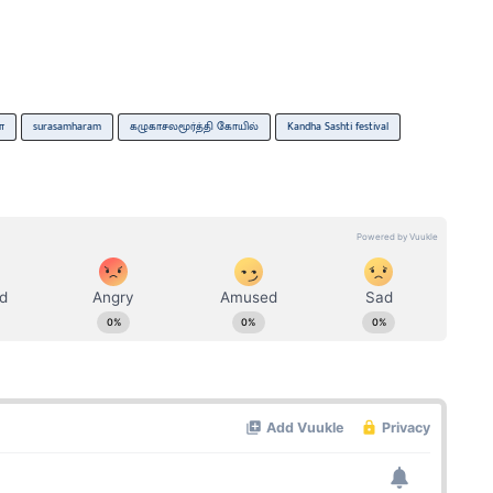
ா
surasamharam
கழுகாசலமூர்த்தி கோயில்
Kandha Sashti festival