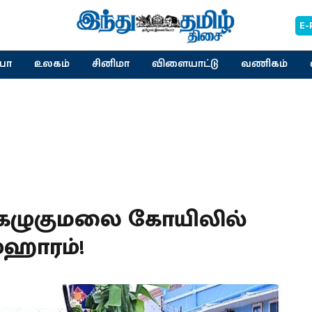
E-
யா
உலகம்
சினிமா
விளையாட்டு
வணிகம்
ா: கழுகுமலை கோயிலில்
்ஹாரம்!