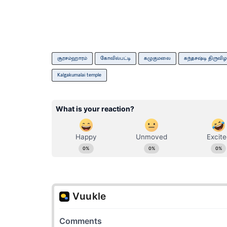
சூரசம்ஹாரம்
கோவில்பட்டி
கழுகுமலை
கந்தசஷ்டி திருவிழ
Kalgakumalai temple