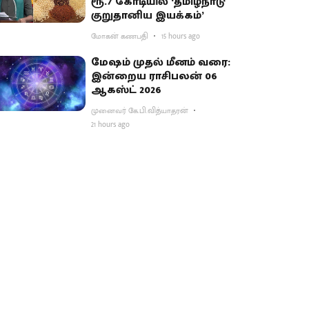
ரூ.7 கோடியில் ‘தமிழ்நாடு
குறுதானிய இயக்கம்’
மோகன் கணபதி
15 hours ago
மேஷம் முதல் மீனம் வரை:
இன்றைய ராசிபலன் 06
ஆகஸ்ட் 2026
முனைவர் கே.பி.வித்யாதரன்
21 hours ago