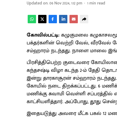
Updated on
:
06 Nov 2024, 1:12 pm
1
min read
கோவில்பட்டி:
கழுகுமலை கழுகாசலமூர்
பக்தர்களின் வெற்றி வேல், வீரவேல
சம்ஹாரம் நடந்தது. நாளை மாலை இங்க
பிரசித்திபெற்ற குடைவரை கோயில
கந்தசஷ்டி விழா கடந்த 2-ம் தேதி தொடங
இன்று தாரகாசூரன் சம்ஹாரம் நடந்தத
கோயில் நடை திறக்கப்பட்டது. 6 மணிக்
மணிக்கு சுவாமி வெள்ளி சப்பரத்தில் எ
காட்சியளித்தார். அப்போது, தூது சென்
இதையடுத்து அவரை மீட்க பகல் 12 மணிக