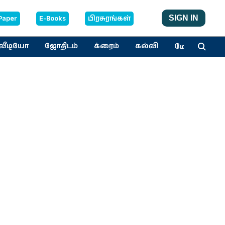
Paper
E-Books
பிரசுரங்கள்
SIGN IN
மேலும்
வீடியோ
ஜோதிடம்
க்ரைம்
கல்வி