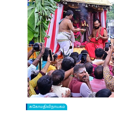
சு.கோமதிவிநாயகம்