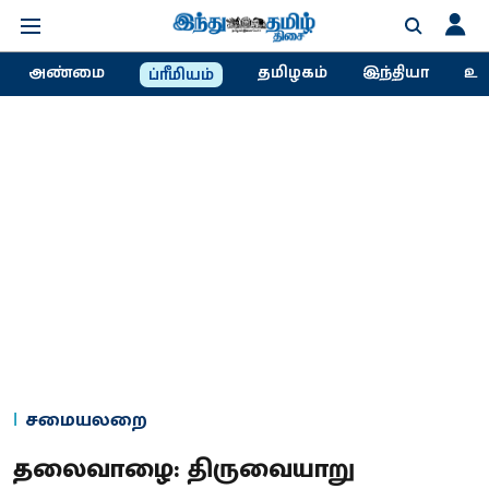
அண்மை
தமிழகம்
இந்தியா
உல
ப்ரீமியம்
சமையலறை
தலைவாழை: திருவையாறு