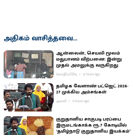
அதிகம் வாசித்தவை...
ஆன்லைன், செயலி மூலம்
மதுபானம் விற்பனை: இன்று
முதல் அமலுக்கு வருகிறது
செய்திப்பிரிவு
22 hours ago
தமிழக வேளாண் பட்ஜெட் 2026-
27 முக்கிய அம்சங்கள்
அனலி
15 hours ago
குறுதானிய சாகுபடி பரப்பை
இருமடங்காக்க ரூ.7 கோடியில்
‘தமிழ்நாடு குறுதானிய இயக்கம்’