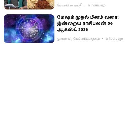
மோகன் கணபதி
14 hours ago
மேஷம் முதல் மீனம் வரை:
இன்றைய ராசிபலன் 06
ஆகஸ்ட் 2026
முனைவர் கே.பி.வித்யாதரன்
21 hours ago