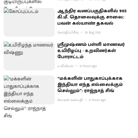
ஆந்திர வனப்பகுதிகளில் 905
கி.மீ. தொலைவுக்கு சாலை:
பவன் கல்யாண் தகவல்
செய்திப்பிரிவு
09 Aug 2026
ஸ்ரீமுஷ்ணம் பள்ளி மாணவர்
உயிரிழப்பு - உறவினர்கள்
போராட்டம்
ம.வீரவேல்
19 hours ago
“மக்களின் பாதுகாப்புக்காக
இந்தியா எந்த எல்லைக்கும்
செல்லும்”: ராஜ்நாத் சிங்
மோகன் கணபதி
17 hours ago