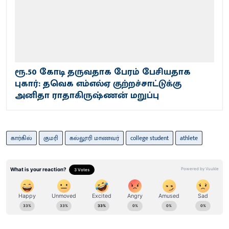
ரூ.50 கோடி தருவதாக பேரம் பேசியதாக
புகார்: தவெக எம்எல்ஏ குற்றச்சாட்டுக்கு
அனிதா ராதாகிருஷ்ணன் மறுப்பு
கார்கில்
குமரி
கல்லூரி மாணவர்
college student
athlete