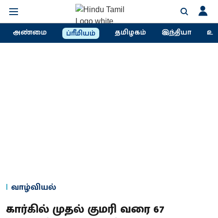
அண்மை
தமிழகம்
இந்தியா
உல
ப்ரீமியம்
வாழ்வியல்
கார்கில் முதல் குமரி வரை 67