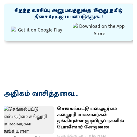
சிறந்த வாசிப்பு அனுபவத்துக்கு ‘இந்து தமிழ்
திசை App-ஐ பயன்படுத்துக..!
அதிகம் வாசித்தவை...
செங்கல்பட்டு எஸ்ஆர்எம்
கல்லூரி மாணவர்கள்
தங்கியுள்ள குடியிருப்புகளில்
போலீஸார் சோதனை
பெ.ஜேம்ஸ்குமார்
23 hours ago