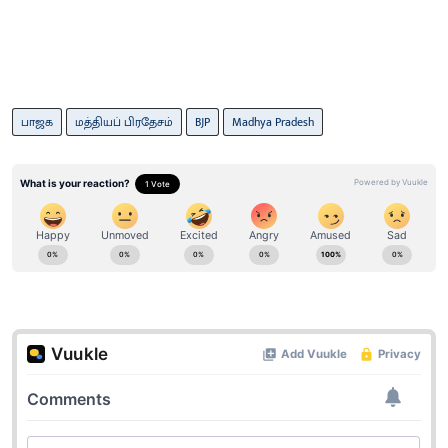
பாஜக
மத்தியப் பிரதேசம்
BJP
Madhya Pradesh