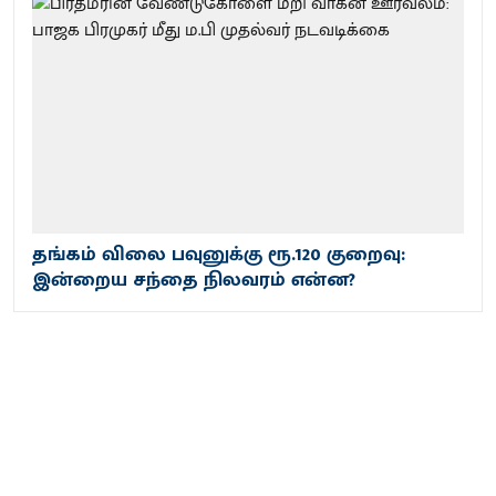
தங்கம் விலை பவுனுக்கு ரூ.120 குறைவு:
இன்றைய சந்தை நிலவரம் என்ன?