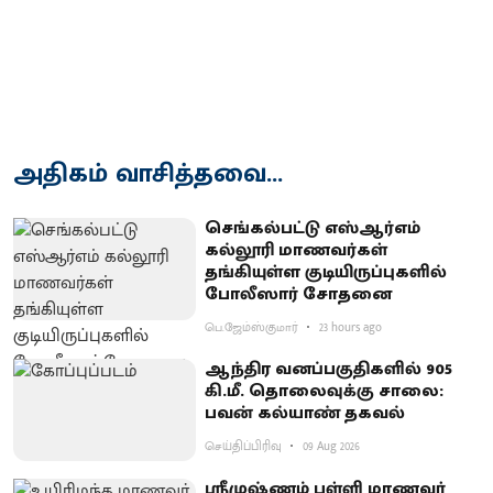
அதிகம் வாசித்தவை...
செங்கல்பட்டு எஸ்ஆர்எம்
கல்லூரி மாணவர்கள்
தங்கியுள்ள குடியிருப்புகளில்
போலீஸார் சோதனை
பெ.ஜேம்ஸ்குமார்
23 hours ago
ஆந்திர வனப்பகுதிகளில் 905
கி.மீ. தொலைவுக்கு சாலை:
பவன் கல்யாண் தகவல்
செய்திப்பிரிவு
09 Aug 2026
ஸ்ரீமுஷ்ணம் பள்ளி மாணவர்