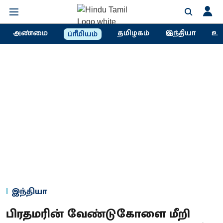
அண்மை
தமிழகம்
இந்தியா
உல
ப்ரீமியம்
இந்தியா
பிரதமரின் வேண்டுகோளை மீறி