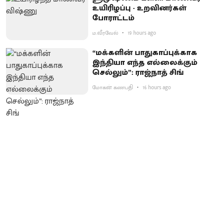
உயிரிழப்பு - உறவினர்கள்
போராட்டம்
ம.வீரவேல்
19 hours ago
“மக்களின் பாதுகாப்புக்காக
இந்தியா எந்த எல்லைக்கும்
செல்லும்”: ராஜ்நாத் சிங்
மோகன் கணபதி
16 hours ago