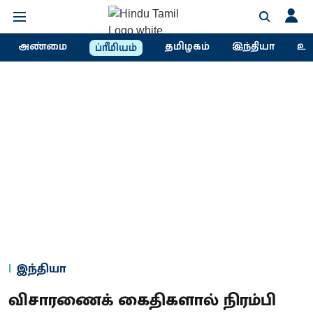
அண்மை
தமிழகம்
இந்தியா
உல
ப்ரீமியம்
இந்தியா
விசாரணைக் கைதிகளால் நிரம்பி