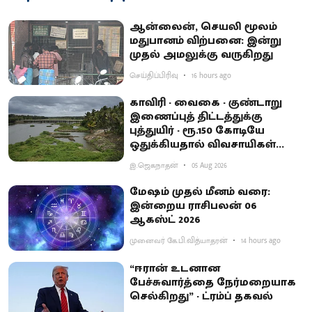
ஆன்லைன், செயலி மூலம்
மதுபானம் விற்பனை: இன்று
முதல் அமலுக்கு வருகிறது
செய்திப்பிரிவு
16 hours ago
காவிரி - வைகை - குண்டாறு
இணைப்புத் திட்டத்துக்கு
புத்துயிர் - ரூ.150 கோடியே
ஒதுக்கியதால் விவசாயிகள்
ஏமாற்றம்
இ.ஜெகநாதன்
05 Aug 2026
மேஷம் முதல் மீனம் வரை:
இன்றைய ராசிபலன் 06
ஆகஸ்ட் 2026
முனைவர் கே.பி.வித்யாதரன்
14 hours ago
“ஈரான் உடனான
பேச்சுவார்த்தை நேர்மறையாக
செல்கிறது” - ட்ரம்ப் தகவல்