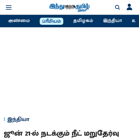
அண்மை
தமிழகம்
இந்தியா
உல
ப்ரீமியம்
இந்தியா
ஜூன் 21-ல் நடக்கும் நீட் மறுதேர்வு