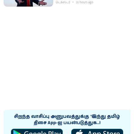
டெக்ஸ்டர்
20 hours ago
சிறந்த வாசிப்பு அனுபவத்துக்கு ‘இந்து தமிழ்
திசை App-ஐ பயன்படுத்துக..!