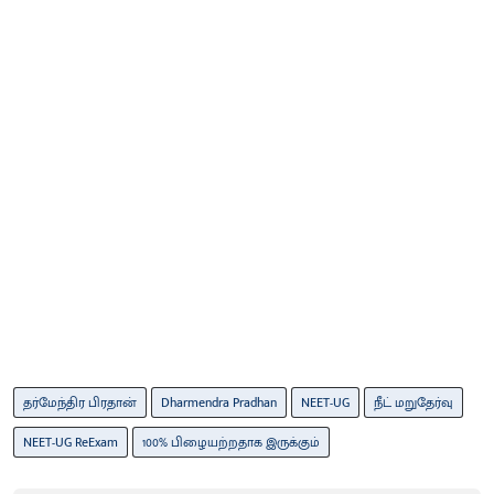
தர்மேந்திர பிரதான்
Dharmendra Pradhan
NEET-UG
நீட் மறுதேர்வு
NEET-UG ReExam
100% பிழையற்றதாக இருக்கும்