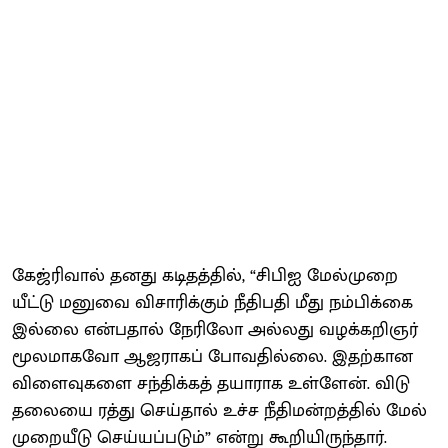
கேஜ்ரி​வால் தனது கடிதத்​தில், “சிபிஐ மேல்​முறை​
யீட்டு மனுவை விசா​ரிக்​கும் நீதிபதி மீது நம்​பிக்கை
இல்லை என்​ப​தால் நேரிலோ அல்​லது வழக்​கறிஞர்
மூல​மாகவோ ஆஜராகப் போவ​தில்​லை. இதற்​கான
விளைவு​களை சந்​திக்​கத் தயா​ராக உள்​ளேன். விடு​
தலையை ரத்து செய்​தால் உச்ச நீதி​மன்​றத்​தில் மேல்​
முறை​யீடு செய்​யப்​படும்” என்று கூறி​யிருந்​தார்.