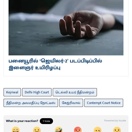
பனையூரில் ‘ஜெயிலர்-2’ படப்பிடிப்பில்
இளைஞர் உயிரிழப்பு
Kejriwal
Delhi High Court
டெல்லி உயர் நீதி​மன்​றம்
நீதி​மன்ற அவம​திப்பு நோட்​டீஸ்
கேஜ்ரி​வால்
Contempt Court Notice