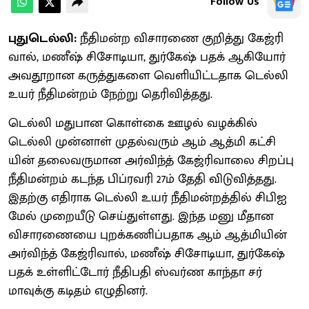
Follow Us
புதுடெல்லி:
நீதி​மன்ற விசா​ரணை குறித்து கேஜ்ரி​
வால், மணீஷ் சிசோடி​யா, துர்​கேஷ் பதக் ஆகியோர்
அவதூறான கருத்​துகளை வெளி​யிட்​ட​தாக டெல்லி
உயர் நீதி​மன்​றம் நேற்று தெரி​வித்​தது.
டெல்லி மது​பான கொள்கை ஊழல் வழக்​கில்
டெல்லி முன்​னாள் முதல்​வரும் ஆம் ஆத்மி கட்​சி​
யின் தலை​வரு​மான அர்​விந்த் கேஜ்ரிவாலை சிறப்பு
நீதி​மன்​றம் கடந்த பிப்​ர​வரி 27ம் தேதி விடுவித்தது.
இதற்கு எதி​ராக டெல்லி உயர் நீதி​மன்​றத்​தில் சிபிஐ
மேல் முறையீடு செய்​துள்​ளது. இந்த மனு மீதான
விசா​ரணையை புறக்கணிப்​ப​தாக ஆம் ஆத்​மி​யின்
அர்​விந்த் கேஜ்ரி​வால், மணீஷ் சிசோடி​யா, துர்​கேஷ்
பதக் உள்​ளிட்​டோர் நீதிபதி ஸ்வர்ண காந்தா சர்​
மாவுக்கு கடிதம் எழு​தினர்.