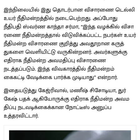
இந்​நிலை​யில் இது தொடர்​பான விசா​ரணை டெல்லி
உயர் நீதிமன்றத்​தில் நடை​பெற்​றது. அப்​போது
நீதிபதி ஸ்வர்ண காந்தா சர்​மா, “இந்த வழக்​கில் விசா​
ரணை நீதி​மன்​றத்​தால் விடுவிக்கப்பட்ட நபர்​கள் உயர்
நீதி​மன்ற விசா​ரணை குறித்து அவதூறான கருத்​
துகளை வெளி​யிட்டு வரு​கின்​றனர். அவர்களுக்கு
எதி​ராக நீதி​மன்ற அவம​திப்பு விசா​ரணை
நடத்தப்படும். இந்த விவ​காரத்​தில் நீதி​மன்​றம்
கைகட்டி வேடிக்கை பார்க்க முடி​யாது” என்​றார்.
இதையடுத்து கேஜ்ரி​வால், மணீஷ் சிசோடி​யா, துர்​
கேஷ் பதக் ஆகியோ​ருக்கு எதி​ராக நீதி​மன்ற அவம​
திப்​பு நடவடிக்​கைக்​கான நோட்​டீஸ்​ அனுப்ப
உத்தரவிட்டார்.