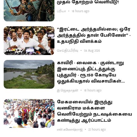
முதல் தோற்றம் வெளியீடு!
ப்ரியா
18 hours ago
“இரட்டை அர்த்தமில்லை; ஒரே
அர்த்தத்தில் தான் பேசினேன்” -
உதயநிதி விளக்கம்
செய்திப்பிரிவு
04 Aug 2026
காவிரி - வைகை - குண்டாறு
இணைப்புத் திட்டத்துக்கு
புத்துயிர் - ரூ.150 கோடியே
ஒதுக்கியதால் விவசாயிகள்
ஏமாற்றம்
இ.ஜெகநாதன்
18 hours ago
மேகமலையில் இருந்து
வனகிராம மக்களை
வெளியேற்றும் நடவடிக்கையை
கண்டித்து ஆர்ப்பாட்டம்
என்.கணேஷ்ராஜ்
22 hours ago