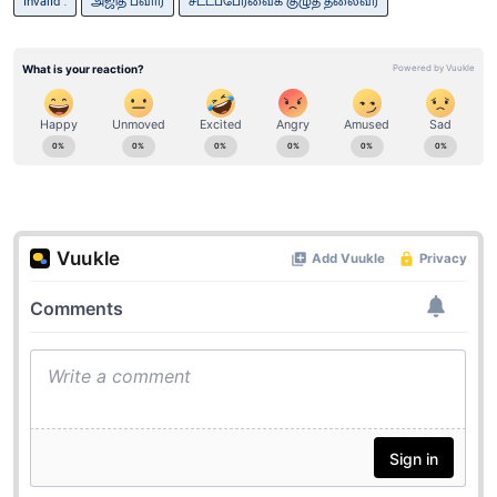
invalid“.
அஜித் பவார்
சட்டப்பேரவைக் குழுத் தலைவர்