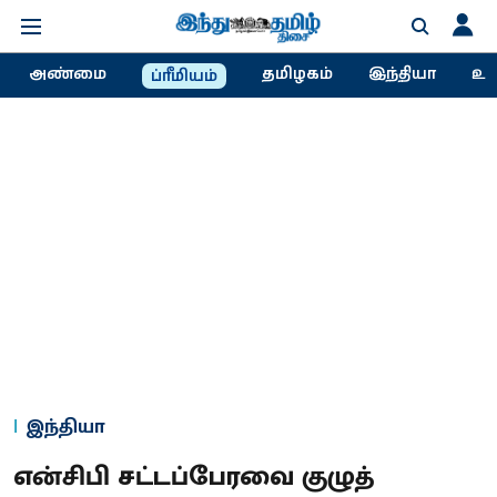
அண்மை
தமிழகம்
இந்தியா
உல
ப்ரீமியம்
இந்தியா
என்சிபி சட்டப்பேரவை குழுத்