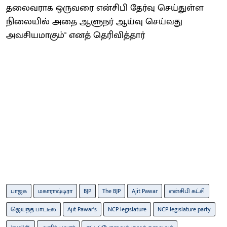
தலைவராக ஒருவரை என்சிபி தேர்வு செய்துள்ள
நிலையில் அதை ஆளுநர் ஆய்வு செய்வது
அவசியமாகும்" எனத் தெரிவித்தார்
பாஜக
மகாராஷ்டிரா
BJP
The BJP
Ajit Pawar
என்சிபி கட்சி
ஜெயந்த் பாட்டீல்
Ajit Pawar’s
NCP legislature
NCP legislature party