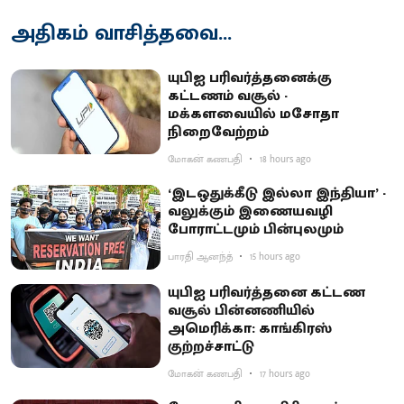
அதிகம் வாசித்தவை...
யுபிஐ பரிவர்த்தனைக்கு
கட்டணம் வசூல் -
மக்களவையில் மசோதா
நிறைவேற்றம்
மோகன் கணபதி
18 hours ago
‘இடஒதுக்கீடு இல்லா இந்தியா’ -
வலுக்கும் இணையவழி
போராட்டமும் பின்புலமும்
பாரதி ஆனந்த்
15 hours ago
யுபிஐ பரிவர்த்தனை கட்டண
வசூல் பின்னணியில்
அமெரிக்கா: காங்கிரஸ்
குற்றச்சாட்டு
மோகன் கணபதி
17 hours ago