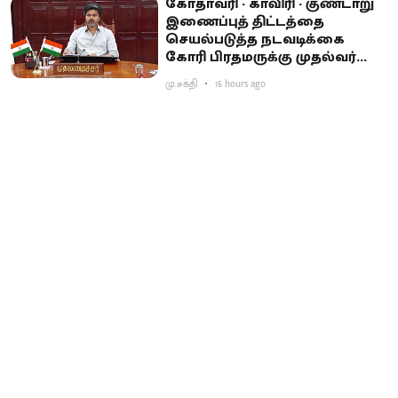
கோதாவரி - காவிரி - குண்டாறு
இணைப்புத் திட்டத்தை
செயல்படுத்த நடவடிக்கை
கோரி பிரதமருக்கு முதல்வர்
விஜய் கடிதம்
மு.சக்தி
16 hours ago