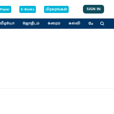
SIGN IN
-Paper
E-Books
பிரசுரங்கள்
மேலும்
வீடியோ
ஜோதிடம்
க்ரைம்
கல்வி