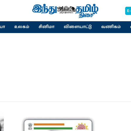
E
யா
உலகம்
சினிமா
விளையாட்டு
வணிகம்