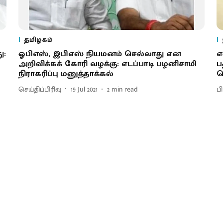
தமிழகம்
ு:
ஓபிஎஸ், இபிஎஸ் நியமனம் செல்லாது என
எ
அறிவிக்கக் கோரி வழக்கு: எடப்பாடி பழனிசாமி
ப
நிராகரிப்பு மனுத்தாக்கல்
ச
செய்திப்பிரிவு
19 Jul 2021
2
min read
ப