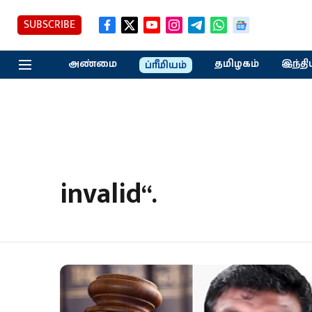
SUBSCRIBE
அண்மை
தமிழகம்
இந்தி
ப்ரீமியம்
invalid“.