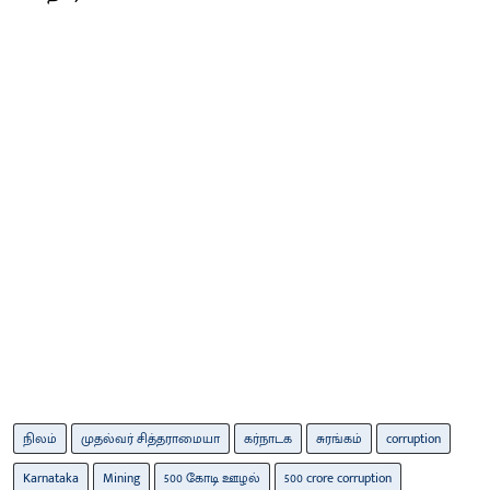
நிலம்
முதல்வர் சித்தராமையா
கர்நாடக
சுரங்கம்
corruption
Karnataka
Mining
500 கோடி ஊழல்
500 crore corruption