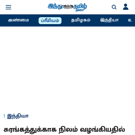
அண்மை
தமிழகம்
இந்தியா
உல
ப்ரீமியம்
இந்தியா
சுரங்கத்துக்காக நிலம் வழங்கியதில்