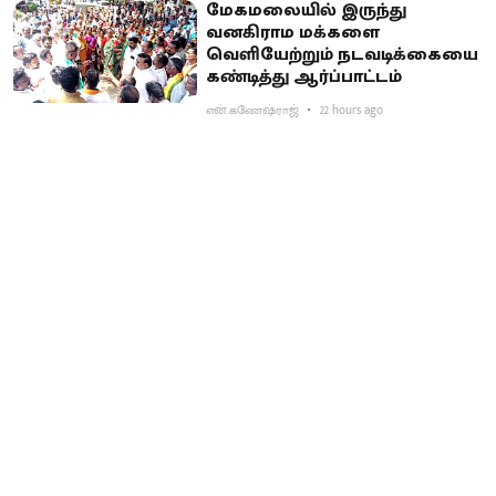
மேகமலையில் இருந்து
வனகிராம மக்களை
வெளியேற்றும் நடவடிக்கையை
கண்டித்து ஆர்ப்பாட்டம்
என்.கணேஷ்ராஜ்
22 hours ago