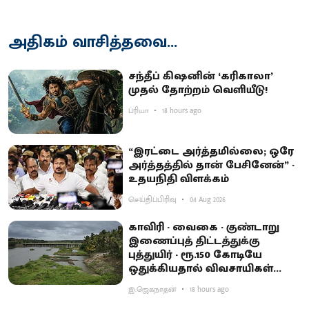
அதிகம் வாசித்தவை...
சந்தீப் கிஷனின் ‘கரிகாலா’
முதல் தோற்றம் வெளியீடு!
ப்ரியா
18 hours ago
“இரட்டை அர்த்தமில்லை; ஒரே
அர்த்தத்தில் தான் பேசினேன்” -
உதயநிதி விளக்கம்
செய்திப்பிரிவு
04 Aug 2026
காவிரி - வைகை - குண்டாறு
இணைப்புத் திட்டத்துக்கு
புத்துயிர் - ரூ.150 கோடியே
ஒதுக்கியதால் விவசாயிகள்
ஏமாற்றம்
இ.ஜெகநாதன்
18 hours ago