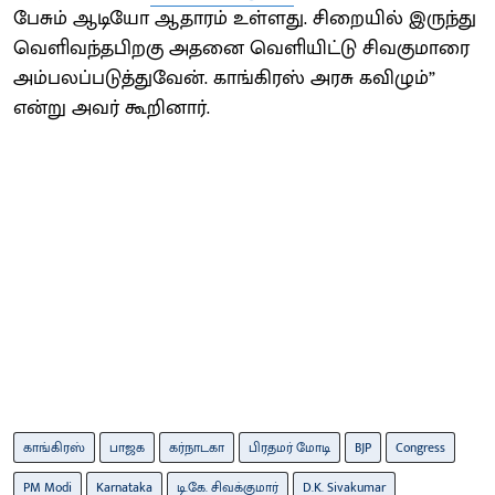
பேசும் ஆடியோ ஆதாரம் உள்ளது. சிறையில் இருந்து
வெளிவந்தபிறகு அதனை வெளியிட்டு சிவகுமாரை
அம்பலப்படுத்துவேன். காங்கிரஸ் அரசு கவிழும்”
என்று அவர் கூறினார்.
காங்கிரஸ்
பாஜக
கர்நாடகா
பிரதமர் மோடி
BJP
Congress
PM Modi
Karnataka
டி.கே. சிவக்குமார்
D.K. Sivakumar