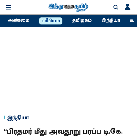
அண்மை
தமிழகம்
இந்தியா
உல
ப்ரீமியம்
இந்தியா
“பிரதமர் மீது அவதூறு பரப்ப டி.கே.