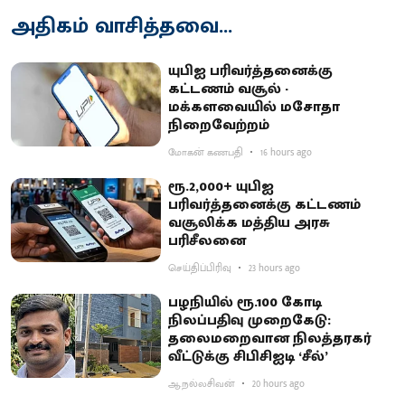
அதிகம் வாசித்தவை...
யுபிஐ பரிவர்த்தனைக்கு
கட்டணம் வசூல் -
மக்களவையில் மசோதா
நிறைவேற்றம்
மோகன் கணபதி
16 hours ago
ரூ.2,000+ யுபிஐ
பரிவர்த்தனைக்கு கட்டணம்
வசூலிக்க மத்திய அரசு
பரிசீலனை
செய்திப்பிரிவு
23 hours ago
பழநியில் ரூ.100 கோடி
நிலப்பதிவு முறைகேடு:
தலைமறைவான நிலத்தரகர்
வீட்டுக்கு சிபிசிஐடி ‘சீல்’
ஆ.நல்லசிவன்
20 hours ago