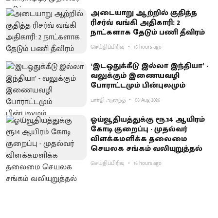
அடையாறு ஆற்றில் குதித்த
ரிசர்வ் வங்கி அதிகாரி: 2
நாட்களாக தேடும் பணி தீவிரம்
செய்திப்பிரிவு
16 hours ago
‘இடஒதுக்கீடு இல்லா இந்தியா’ -
வலுக்கும் இணையவழி
போராட்டமும் பின்புலமும்
பாரதி ஆனந்த்
06 Aug 2026
ஓய்வூதியத்துக்கு ரூ.14 ஆயிரம்
கோடி குறைப்பு - முதல்வர்
விளக்கமளிக்க தலைமை
செயலக சங்கம் வலியுறுத்தல்
செய்திப்பிரிவு
16 hours ago