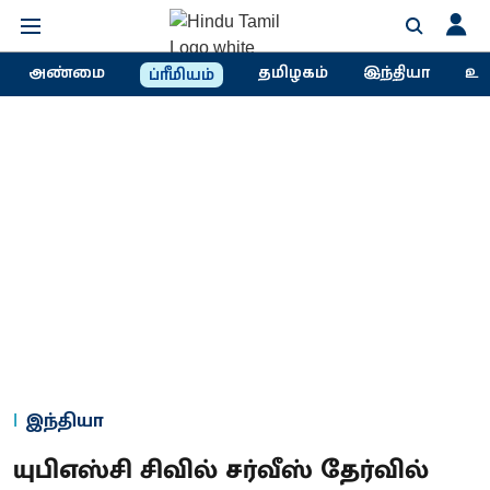
அண்மை
தமிழகம்
இந்தியா
உல
ப்ரீமியம்
இந்தியா
யுபிஎஸ்சி சிவில் சர்வீஸ் தேர்வில்