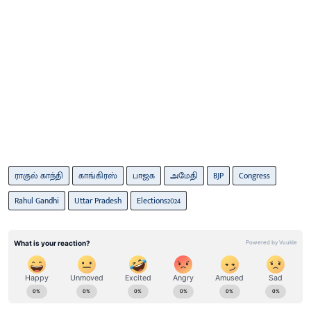
ராகுல் காந்தி
காங்கிரஸ்
பாஜக
அமேதி
BJP
Congress
Rahul Gandhi
Uttar Pradesh
Elections2024