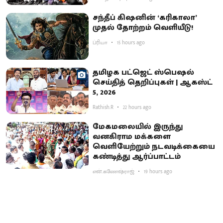
சந்தீப் கிஷனின் ‘கரிகாலா’
முதல் தோற்றம் வெளியீடு!
ப்ரியா
15 hours ago
தமிழக பட்ஜெட் ஸ்பெஷல்
செய்தித் தெறிப்புகள் | ஆகஸ்ட்
5, 2026
Rathish.R
22 hours ago
மேகமலையில் இருந்து
வனகிராம மக்களை
வெளியேற்றும் நடவடிக்கையை
கண்டித்து ஆர்ப்பாட்டம்
என்.கணேஷ்ராஜ்
19 hours ago