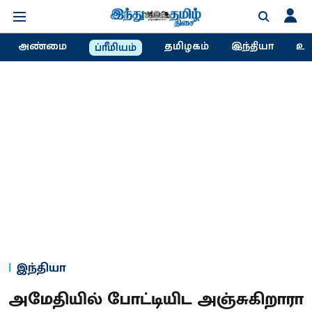
அண்மை
தமிழகம்
இந்தியா
உல
ப்ரீமியம்
இந்தியா
அமேதியில் போட்டியிட அஞ்சுகிறாரா