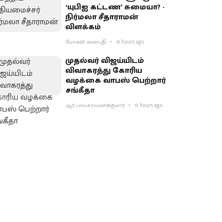
‘யுபிஐ கட்டண’ சுமையா? -
நிர்மலா சீதாராமன்
விளக்கம்
மோகன் கணபதி
18 hours ago
முதல்வர் விஜய்யிடம்
விவாகரத்து கோரிய
வழக்கை வாபஸ் பெற்றார்
சங்கீதா
ஆர்.பாலசரவணக்குமார்
19 hours ago